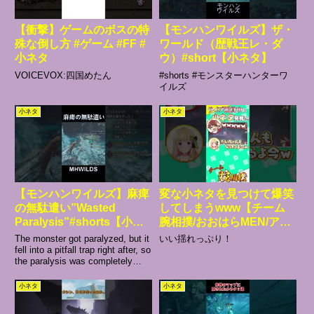
【衝撃】ゲームのボスの特
【モンハンワイルズ】ザ・
殊な倒し方 #ゲーム #FF #
ワールド（歴戦王レ・ダ
小ネタ
ウ）#short【小ネタ】
VOICEVOX:四国めたん
#shorts #モンスターハンターワ
イルズ
小ネタ
小ネタ
【モンハンワイルズ】麻痺
変な小ネタを見つけて爆笑
の無駄遣い”Wasted
してしまうwww【チーム
Paralysis”#shorts【小ネ
腕相撲/おおはらMEN/ア
タ】
キ・ローゼンタール/けっ
The monster got paralyzed, but it
いい揺れっぷり！
つん/だいだら】
fell into a pitfall trap right after, so
the paralysis was completely
wasted.#shorts #...
小ネタ
小ネタ