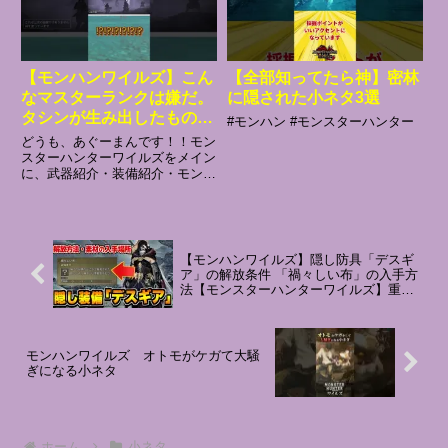
【モンハンワイルズ】こん
【全部知ってたら神】密林
なマスターランクは嫌だ。
に隠された小ネタ3選
タシンが生み出したもの#
#モンハン #モンスターハンター
モンスターハンター #モン
どうも、あぐーまんです！！モン
ハン #装備 #ネタ #shors
スターハンターワイルズをメイン
に、武器紹介・装備紹介・モンハ
#tiktok #モンハン #モンハ
ン小ネタ・面白ショートを投稿
ンワイルズ#タシン
中！平日午前は、モンハンワイル
ズの配信もやっています。装備作
成・武器練習・素材集めなど、ゆ
るく遊びながらやっていきま
【モンハンワイルズ】隠し防具「デスギ
す！！...
ア」の解放条件 「禍々しい布」の入手方
法【モンスターハンターワイルズ】重ね
着
モンハンワイルズ オトモがケガて大騒
ぎになる小ネタ
ホーム
小ネタ