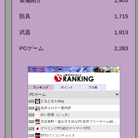
装備紹介
1,905
防具
1,715
武器
1,913
PCゲーム
2,283
ランキング
ポイント
ブロ画
どるどる’s blog
1位
名作エロゲー案内所
2位
白い部屋（にっき）
3位
完全無料！超おすすめなPC名作フリーゲーム紹介＆攻略！
4位
ゲーミングPC紹介ゲーマーズPC
5位
BTOパソコンチョイス
6位