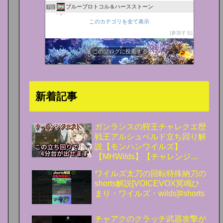
ブループロトコル＆ハースストーン
7位
BTOパソコンはBuild To Orderの略
8位
このカテゴリを全て表示
ゲーミングPC探訪
9位
参加する
ゲーミングBTOパソコン総研
10位
にゃっちブログ
このブログに投票する
11位
情報社会化黙示録
12位
Valkyrie
13位
デスクトップPCガイド
14位
新着記事
BTOゲーミングPCランキング
15位
ガンランスの狩王チャレクエ歴
戦王アルシュベルド立ち回り解
説【モンハンワイルズ】
【MHWilds】【チャレンジク
エスト】
ワイルズ太刀の回転特殊納刀の
shorts解説[VOICEVOX冥鳴ひ
まり・ワイルズ・wilds]#shorts
チャアクのクラッチ武器攻撃が