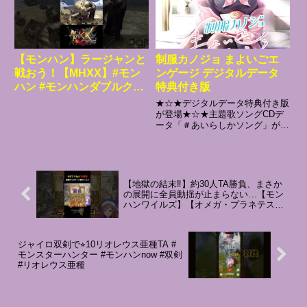
にトリスティアの再建をお願いす
♪【前回の動画】◆最新おすすめ
ることにしました。そして、待ち
双...
に待った大工匠プロスペロ到着の
日……街の港に降り立ったのは、
たったひとりの女の子だったので
【モンハン】ラージャンと
制服カノジョ まよいごエ
す。プロスペロは自分の代わり
戦おう！【MHXX】#モン
ンゲージ デジタルデータ
に、新米工房士のナノカをよこし
てきたのでした。伝説の工房士が
ハン #モンハンダブルクロ
特典付き版
来てくれると思っていた街のひと
ス ＃MHXX ＃太刀
★☆★デジタルデータ特典付き版
たちは、もうがっかりムード。で
#mhxx #shorts ＃ラー
が登場★☆★主題歌ソングCDデ
すが、ナノカ・フランカはくじけ
ータ「＃あいらしかソング」がつ
ジャン ＃TA
ません。もって生まれたやわらか
いてくる夢羽が歌うキャラソン
思考、祖父直伝の「プロスペロ流
「でもでもデモリッション」が収
工房術」をフル回転させてがんば
録！━━・‥…━━・‥…━━・
ります。果たして彼女は、得意の
‥…━━・‥…━━・‥…●スト
発明で滅びかけたトリスティアを
ーリー福岡の久留米で暮らす女子
甦らせ、街の人たちの心に元気を
【地獄の結末‼️】約30人TA勝負、まさか
学生声優 仁田原夢羽。人前に立
の展開に全員動揺が止まらない…【モン
取り戻すことができるのでしょう
つことが苦手な性格で仕事の依頼
ハンワイルズ】【オメガ・プラネテス】
か？さあ、ナノカの街興し大作戦
はほとんどない。辞めようと考え
#Shorts
──始まりです！◆ゲームシステ
ていたカノジョの前に、転校生の
ムプレイヤーは発明工房士「ナノ
主人公が現れる。「俺が夢羽のマ
カ」になって、「トリスティアの
ジャイロ双剣で⭐︎10リオレウス亜種TA #
ネージャーだ！」嘘から始まった
街」を1年以内に復興することに
モンスターハンター #モンハンnow #双剣
声優とマネージャーの関係。そん
なります。発明工房士であるナノ
#リオレウス亜種
な夢羽の元にとある仕事が舞い込
カは「街のお店が繁盛するような
んできた。大人になりきれないふ
アイテムを発明する」ことで街を
たりは、離れ、近づきを繰り返
復興してゆきます。発明したアイ
し。そして恋へと。━━・‥…
テムを街のあちこちにあるお店に