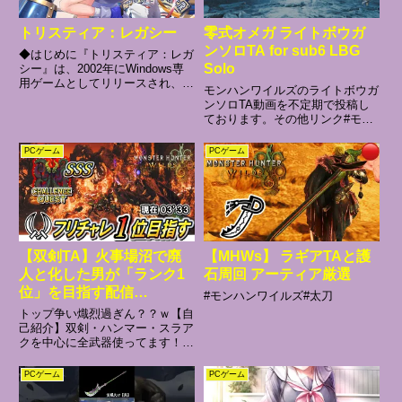
トリスティア：レガシー
零式オメガ ライトボウガ
ンソロTA for sub6 LBG
◆はじめに『トリスティア：レガ
Solo
シー』は、2002年にWindows専
用ゲームとしてリリースされ、人
モンハンワイルズのライトボウガ
気を博した作品『蒼い海のトリス
ンソロTA動画を不定期で投稿し
ティア』を2023年版としてリマ
ております。その他リンク#モン
スタリングした作品です。駒都え
ハンワイルズ #ライトボウガン
ーじ氏の魅力的なキャラクターデ
#lbg
PCゲーム
PCゲーム
ザインと世界観、やり込み要素充
分のゲーム性はそのままに、グラ
フィックの全面見直しをし、最新
環境に対応しました。◆ストーリ
ー海洋都市トリスティア。遠い昔
から海上貿易の要として繁栄し
「海の宝石」と称えられてきた美
【双剣TA】火事場沼で廃
【MHWs】 ラギアTAと護
しい都市。ですが……それも今は
昔。十年ほど前に起きたドラゴン
人と化した男が「ランク1
石周回 アーティア厳選
の襲来で、街は本来の輝きを失っ
位」を目指す配信
#モンハンワイルズ#太刀
てしまったのです。トリスティア
（Any％）【モンハンワイ
の人々は、街の復興に一生懸命励
トップ争い熾烈過ぎん？？ｗ【自
ルズ】
みました。ですが、やることなす
己紹介】双剣・ハンマー・スラア
こと、すべて裏目。かえって街は
クを中心に全武器使ってます！普
さびれる始末。万策尽きた街の
段はいろんな装備動画、攻略動
人々は、数々の滅びかけた都市を
画、TA動画を出したり週４，５
PCゲーム
PCゲーム
甦らせたという、伝説の発明家
日で配信もやってるので興味があ
「大工匠プロスペロ・フランカ」
ればチャンネル登録お願いします