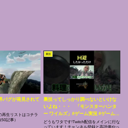
裏技
世界バグが発見されて
裏技ってしっかり調べないといけな
いよね・・・ 「モンスターハンタ
ー ワイルズ」#ゲーム実況 #ゲーム
の再生リストはコチラ
数50記事）
#shorts
どうもワタです!Twitch配信をメインに行な
っています！チャンネル登録と高評価やっ