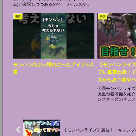
ム)が衰退しつつあるので、ワイルズから
モンハンを始めてみた新米ハンターです！
温かい目で見てくれると喜びますチャンネ
裏技
裏技
ル登録お待ちしてます！
モンハンのぶっ壊れだったアイテム3
【モンハンライズ
選
プレ風重ね着！
ズからあつ森や
紹介！実戦もや
今回モンハンライズ
風重ね着装備を紹介
ンスターズのギュメ
リア、ベルセルクの
ね着を作りました！
ね着でシークレット
た！公式サ...
【モンハンライズ】裏技！ キャンプ