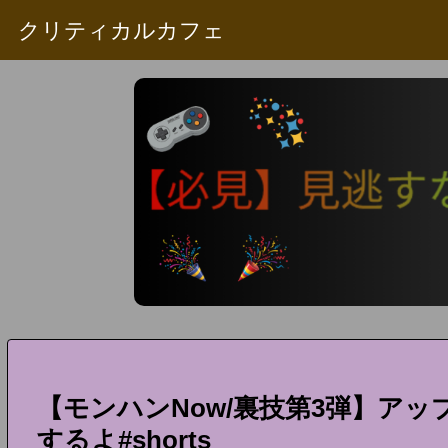
クリティカルカフェ
【モンハンNow/裏技第3弾】ア
するよ#shorts