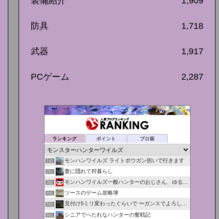
装備紹介
1,909
防具
1,718
武器
1,917
PCゲーム
2,287
ランキング
ポイント
ブロ画
モンハンワイルズ ライトボウガン担いで行きます
1位
妻に隠れて狩暮らし
2位
モンハンワイルズ一般ハンターのおじさん、ゆる攻略日記を書く
3位
ツースのゲーム攻略簿
4位
見付け5ミリ変わったぐらいで 〜ガンスでよろしくリーゼント〜
5位
シニアでへたれなハンターの奮戦記
6位