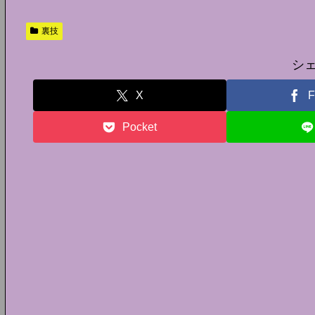
裏技
シ
X
F
Pocket