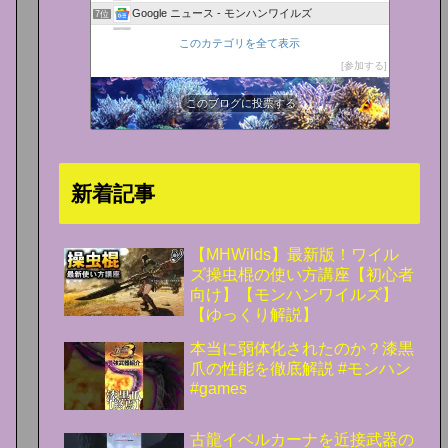
Google ニュース - モンハンワイルズ
7位
モンスターハンターワイルズ - YouTube
8位
このカテゴリを全て表示
参加する
このブログに投票する
新着記事
【MHWilds】最新版！ワイル
ズ操虫棍の使い方講座【初心者
向け】【モンハンワイルズ】
【ゆっくり解説】
本当に弱体化されたのか？漆黒
爪の性能を徹底解説 #モンハン
#games
古龍イベルカーナを近接武器の