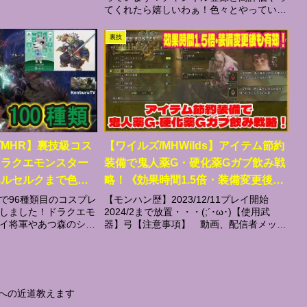
てくれたら嬉しいわぁ！色々とやっている
から暇な時に見てね！！各プラットフォー
ムはチャンネルにリンク貼ってあります！
裏技
◎Twitch◎Instagram◎Tik...
MHR】裏技級コス
【ワイルズ/MHWilds】アイテム節約
ドラクエモンスター
装備で鬼人薬G・硬化薬Gガブ飲み戦
ベルセルクまで色々
略！《効果時間1.5倍・装備変更後も
ってみた！
有効！》焚き火料理 裏技 バグ技 攻
で96種類目のコスプレ
【モンハン歴】2023/12/11プレイ開始
しました！ドラクエモ
2024/2まで放置・・・(;´･ω･)【使用武
略 ｜滋養エキス
イ将軍やあつ森のシベ
器】弓【注意事項】 動画、配信者メッチ
ガッツのコスプレ風重
ャポンコツです！スーパープレイは期待し
ガッツのコスプレ風重
ない事！ 配信中突然叡智な単語が出る場
クエストに挑戦しまし
合がありますので親御さんとの視聴...
への近道教えます