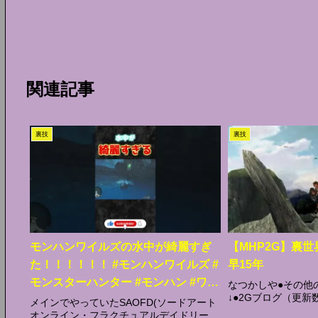
関連記事
裏技
裏技
モンハンワイルズの水中が綺麗すぎ
【MHP2G】裏
た！！！！！！ #モンハンワイルズ #
早15年
モンスターハンター #モンハン #ワイ
なつかしや●その他
↓●2Gブログ（更新
ルズ #モンスターハンターワイルズ #
メインでやっていたSAOFD(ソードアート
オンライン・フラクチュアルデイドリー
裏技 #攻略