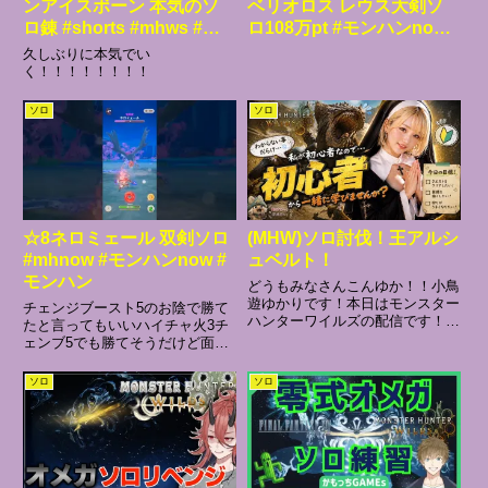
ンアイスボーン 本気のソ
ベリオロス レウス大剣ソ
ロ錬 #shorts #mhws #モ
ロ108万pt #モンハンnow
ンハン #太刀
#大剣 #ベリオロス #拠点要
久しぶりに本気でい
撃戦
く！！！！！！！！
ソロ
ソロ
☆8ネロミェール 双剣ソロ
(MHW)ソロ討伐！王アルシ
#mhnow #モンハンnow #
ュベルト！
モンハン
どうもみなさんこんゆか！！小鳥
遊ゆかりです！本日はモンスター
チェンジブースト5のお陰で勝て
ハンターワイルズの配信です！ぜ
たと言ってもいいハイチャ火3チ
ひ初心者さん🔰も初見さん🔰も常
ェンブ5でも勝てそうだけど面白
連さんも見て行ってください！主
くはなさそう古龍ソロ残すはメ
が初見すぎてわからないので色々
ル・ゼナのみ、余裕だな！武器:
ソロ
ソロ
教えていただきたいです！気持ち
双剣リュウノツガイ G10-5 Lv20
よく皆さんが楽しめるためにネ
鬼人化【獣】会心+30%頭:フロギ
ガ...
ィ胴:ベニカガチ腕...