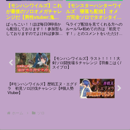
【モンハンワイルズ】これ
【モンスターハンターワイ
が最後のソロオメガチャレ
ルズ 寝落ち配信】 オメ
ンジだ【男性vtuber:鬼嶋
ガ完全ソロでタオシタイん
北燈ｰHokuto】#ゲーム
じゃ #6
ばっちこい！！ほぼ毎日0時頃か
🔍ライブ配信を見てくれる方への
#mhwilds #vtuber
ら配信しております！！参加型も
ルール🔍•初めての方は「初見で
しておりますのでよければ参加し
す！」とのコメントをいただける
てってください【ルール】・皆で
と嬉しいです！必ずひろいます！
楽しめる放送にしたいので、コメ
※チャットはチャンネル登録する
ント欄で言い争うなどしないでく
と使えるようになります。✖️関係
ださい・タイトルに【参加型】と
のない同じ言葉の連投はNG✖️過
書いていない場合は常連さんの
度な下ネタ、暴言、不快な発...
【モンハンワイルズ】ラスト！！！！大
み...
剣ソロ闘技場Ｓチャレンジ【羽奏こはく/
スイプロ】
【#モンハンワイルズ】歴戦王ヌ・エグド
ラ 初見ソロ討伐チャレンジ【#個人勢
Vtuber】
ホーム
ソロ