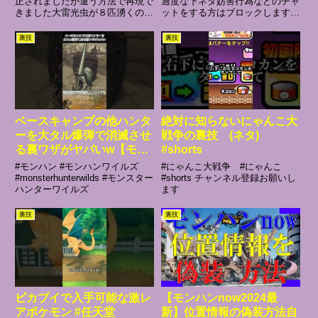
クス伝承の儀用オトモンを
正されましたが違う方法で再現で
過度な下ネタ妨害行為などのチャ
きました大雷光虫が８匹湧くので
ットをする方はブロックします！
集めていこうマルチライブ
掃除しておきます エリアチェン
またリスナーさんなどの迷惑行為
配信！
ジを繰り返す方が待っている時よ
をした方にはブロックします！ラ
裏技
裏技
り早く処理できます次に待機位置
イブ配信中の通信交換やマルチ行
から麻痺弾を当てます反転してか
為、対戦などは禁止します！他の
ら１発目を当てて少し右下を狙...
方の迷惑となりますので、ブロ
ッ...
ベースキャンプの他ハンタ
絶対に知らないにゃんこ大
ーを大タル爆弾で消滅させ
戦争の裏技 (ネタ)
る裏ワザがヤバいw【モン
#shorts
ハンワイルズ】
#モンハン #モンハンワイルズ
#にゃんこ大戦争 #にゃんこ
#monsterhunterwilds #モンスター
#shorts チャンネル登録お願いし
ハンターワイルズ
ます
裏技
裏技
ピカブイで入手可能な激レ
【モンハンnow2024最
アポケモン #任天堂
新】位置情報の偽装方法自