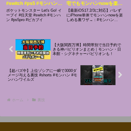
#switch #ps5 #モンハンワ
宅でもモンハンnowを楽し
イルズ
める裏ワザ【最新ios17.2/3
ポケットモンスター Let's Go! イ
【最新iOS17.2/3に対応】バレず
に対応】
ーブイ #任天堂 #switch #モンハ
にiPhone単体でモンハンnowを楽
ン #ps5pro #ピカブイ
しめる裏ワザ→：#モンハン
now#ultfone#iOS location
changer#モンハンnow チート
iphone#モンハンnow 位置偽装#
モンハン...
【大阪関西万博】時間帯別で当日予約で
きる神パビリオンまとめ｜モンハン・日
本館・シグネチャーパビリオンも！
【超バズ中】上位ゾシアに一瞬で3000ダ
メージ与える裏技 #shorts #モンハン #モ
ンハンワイルズ
ホーム
裏技