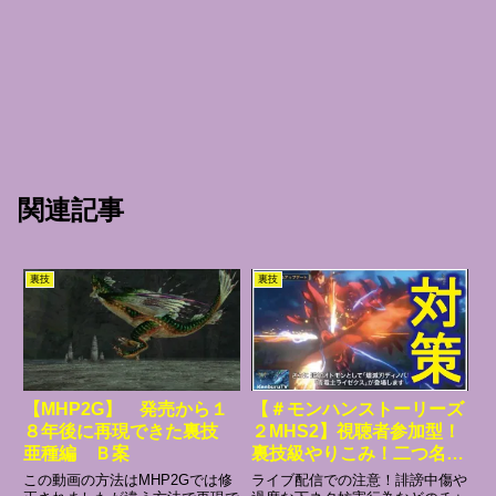
関連記事
裏技
裏技
【MHP2G】 発売から１
【＃モンハンストーリーズ
８年後に再現できた裏技
２MHS2】視聴者参加型！
亜種編 Ｂ案
裏技級やりこみ！二つ名デ
ィノバルトや二つ名ライゼ
この動画の方法はMHP2Gでは修
ライブ配信での注意！誹謗中傷や