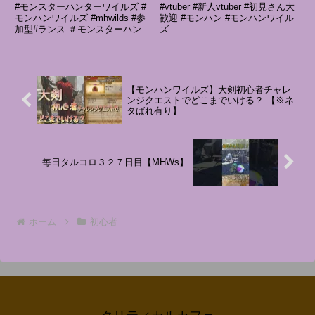
ンスターハンターワイルズ
#モンスターハンターワイルズ #
#vtuber #新人vtuber #初見さん大
][#MHWilds][#参加型]
モンハンワイルズ #mhwilds #参
歓迎 #モンハン #モンハンワイル
加型#ランス ＃モンスターハンタ
ズ
ー ＃モンハンスコールのゲーム
見聞録へようこそ！数多あるチャ
ンネルから見つけて頂きありがと
うございます。新作ゲームからマ
イナーゲームまで...
【モンハンワイルズ】大剣初心者チャレ
ンジクエストでどこまでいける？ 【※ネ
タばれ有り】
毎日タルコロ３２７日目【MHWs】
ホーム
初心者