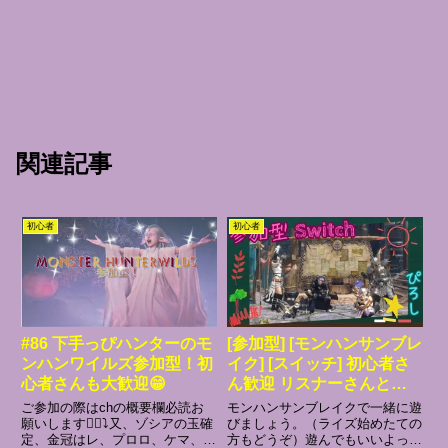
関連記事
初心者
初心者
#86 下手っぴハンターのモ
[参加型] [モンハンサンブレ
ンハンワイルズ参加型！初
イク] [スイッチ] 初心者さ
心者さんも大歓迎😁
ん歓迎 リスナーさんとク
エスト周回
ご参加の際はchの概要欄必読お
モンハンサンブレイクで一緒に遊
願いします🙇‍♂️⤵️又、ゾシアの玉確
びましょう。（ライズ始めたての
定、金冠はレ、プロロ、ケマ、グ
方もどうぞ）遊んでもいいよって