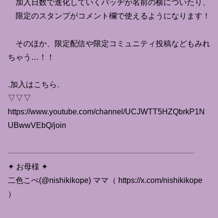
加入日数で進化していくバッヂが名前の横についたり、
限定のスタンプがコメント欄で使えるようになります！
そのほか、限定配信や限定コミュニティ投稿などもみれ
ちゃう…！！
₋加入はこちら₋
▽▽▽
https://www.youtube.com/channel/UCJWTT5HZQbrkP1N
UBwwVEbQ/join
┈┈┈┈┈┈┈┈┈┈┈┈┈┈┈┈┈┈┈┈┈┈┈┈
✦ お母様 ✦
二色こぺ(@nishikikope) ママ（ https://x.com/nishikikope
）