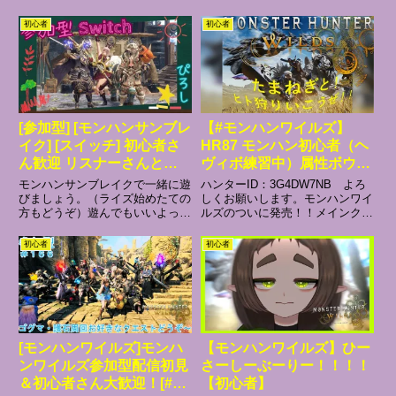
ラビ、ミツネ、アジャラ最大。
方は参加希望ってコメントしてね
～。ロビー番号は固定コメントに
初心者
初心者
記載しています。２クエ交代でお
願いします。※ ランクに開きが
ある場合はランクが低い人を優
先...
[参加型] [モンハンサンブレ
【#モンハンワイルズ】
イク] [スイッチ] 初心者さ
HR87 モンハン初心者（ヘ
ん歓迎 リスナーさんとク
ヴィボ練習中）属性ボウガ
エスト周回
ンをそろえる旅！！まずは
モンハンサンブレイクで一緒に遊
ハンターID：3G4DW7NB よろ
雷か水！！
びましょう。（ライズ始めたての
しくお願いします。モンハンワイ
方もどうぞ）遊んでもいいよって
ルズのついに発売！！メインク
方は参加希望ってコメントしてね
エ、時々マルチで遊びます！！
～。ロビー番号は固定コメントに
Betaで遊べそうなので、↓のPCで
初心者
初心者
記載しています。２クエ交代でお
遊びます！！【OS 名】Microsoft
願いします。※ ランクに開きが
Windows 10 Home【CPU...
ある場合はランクが低い人を優
先...
[モンハンワイルズ]モンハ
【モンハンワイルズ】ひー
ンワイルズ参加型配信初見
さーしーぶーりー！！！！
＆初心者さん大歓迎！[#モ
【初心者】