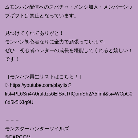
⚠️モンハン配信へのスパチャ・メンシ加入・メンバーシッ
プギフトは禁止となっています。
見つけてくれてありがと！
モンハン初心者なりに全力で頑張っています。
ぜひ、初心者ハンターの成長を堪能してくれると嬉しい！
です！
［モンハン再生リストはこちら！］
▷https://youtube.com/playlist?
list=PL6Sn4A0ruldzs6EISxcRIQomSh2A5fimt&si=WOpG0
6d5k5lXig9U
－－－
モンスターハンターワイルズ
©CAPCOM