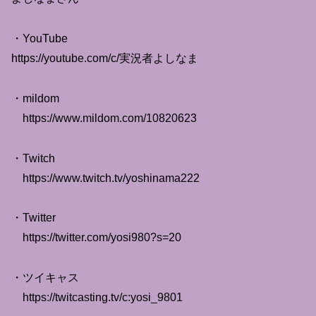
・YouTube
https://youtube.com/c/実況者よしなま
・mildom
https://www.mildom.com/10820623
・Twitch
https://www.twitch.tv/yoshinama222
・Twitter
https://twitter.com/yosi980?s=20
・ツイキャス
https://twitcasting.tv/c:yosi_9801