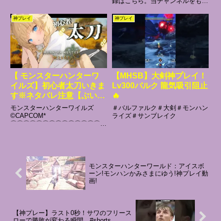
録はこちら。当チャンネルをもっ
は起きずリセット
ャットは控えて下さい・視聴者同
と楽しんで頂けます。※(スマホ
士でチャット内での名指し、会話
の場合はURLをコピーしてブラウ
神プレイ
神プレイ
や挨拶・生放送、プレイ中のゲー
ザーからアクセス) ▼メンバー
ムに関係ない話、宣伝・私が話
の加入方法と特典のまとめ
題...
(Blog) ✅Blogはこちら(...
【 モンスターハンターワ
【MHSB】大剣神プレイ！
イルズ】初心者太刀いきま
Lv300バルク 龍気吸引阻止
す※ネタバレ注意【ぶいす
🔥
ぽっ！/ 藍沢エマ】
モンスターハンターワイルズ
＃バルファルク＃大剣＃モンハン
©CAPCOM*
ライズ＃サンブレイク
⌒⌒⌒⌒⌒⌒⌒⌒⌒⌒⌒⌒⌒⌒⌒
⌒ *サムネイラスト ありがとうご
ざいます💖*
⌒⌒⌒⌒⌒⌒⌒⌒⌒⌒⌒⌒⌒⌒⌒
⌒ *ぶいすぽ所属の藍沢エマ
(AizawaEma)です！誕生日：1/31
モンスターハンターワールド：アイスボ
趣味：猫をすう...
ーン!モンハンかみさまにゆう!神プレイ動
画!
【神プレー】ラスト0秒！サワのフリース
ローで勝敗が変わる瞬間…#shorts