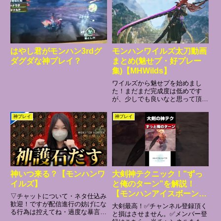
はやし君がモンハン3rdグ
モンハンワイルズ太刀動画
ダグダな神プレイ？
まとめ(魅せプ・好プレー
集)【MHWilds】
ワイルズから魅せプを始めまし
た！まだまだ完成度は低めです
が、少しでも良いなと思って頂け
れば幸いです☺️モンハン3rdポー
タブルからずっと太刀を使ってき
神プレイ
神プレイ
ましたが、今作は太刀をメインに
色んな武器の魅せプにも挑戦して
いこうと思ってます🗡️#モンハ...
神いつ来る？【モンハンワ
大剣神テクニック！”ずっ
イルズ】
と俺のターン”を解説！
【モンハンアイスボーン】
▽チャットについて・ネタ仕込み
【MHWI】#shorts ※厳密
歓迎！ですが配信進行の妨げにな
大剣最高！✅チャンネル登録頂く
る行為は控えてね・過度な暴言や
には怯み値は溜まるが怯み
と損はさせません。✅メンバー登
下ネタは控えてください以下のチ