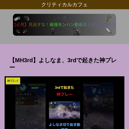
クリティカルカフェ
【MH3rd】よしなま、3rdで起きた神プレ
ー
神プレイ