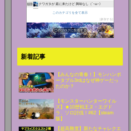
クワガタが 庭に来たけど 興味なし（´･ω･）
7位
ちゃちゃのgdgdな日常
8位
このカテゴリを全て表示
ゲーム攻略・NEO
9位
参加する
AshDash Blog
10位
にわかゲーマー奮闘記
このブログに投票する
11位
モンハンを１０倍楽しむ！
12位
モンハン攻略まとめ隊
13位
[MHP3]1500時間ハンターのブログ
14位
新着記事
まあ、日記です(笑)
15位
【みんなの青春！】モンハンポ
ータブル3rdはなぜ神ゲーだっ
たのか？
【モンスターハンターワイル
ズ】★10歴戦王ヌ・エグド
ラ、ソロ討伐！#62【steam
版】
【超高難度】新たなチャレクエ