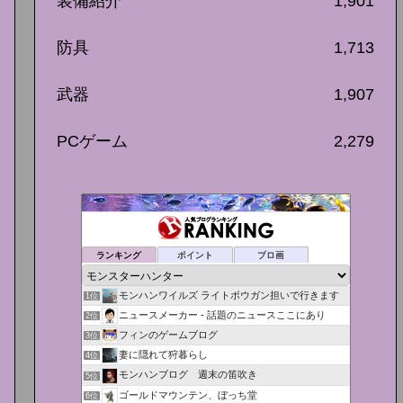
装備紹介
1,901
防具
1,713
武器
1,907
PCゲーム
2,279
ランキング
ポイント
ブロ画
モンハンワイルズ ライトボウガン担いで行きます
1位
ニュースメーカー - 話題のニュースここにあり
2位
フィンのゲームブログ
3位
妻に隠れて狩暮らし
4位
モンハンブログ 週末の笛吹き
5位
ゴールドマウンテン、ぼっち堂
6位