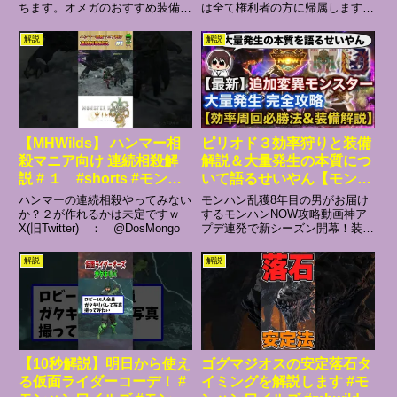
ちます。オメガのおすすめ装備３
は全て権利者の方に帰属します。
ルズ60fps】雑談しながら
選​​部屋ID：3F53H5CT弓の使い方
著作権侵害を意図しているわけで
総解説。各属性汎用装備～接撃ビ
はありません。引用に基づく使用
解説
解説
ン～弓 必須スキルの優先順位と
をしております。なにか問題があ
装備の組み方の基礎Twitter：
りましたら下記にご連絡宜しくお
Doneru：...
願い致します。hosao361...
【MHWilds】 ハンマー相
ピリオド３効率狩りと装備
殺マニア向け 連続相殺解
解説＆大量発生の本質につ
説 # １ #shorts #モンハ
いて語るせいやん【モンハ
ン
ンNow】
ハンマーの連続相殺やってみない
モンハン乱獲8年目の男がお届け
か？２が作れるかは未定ですｗ
するモンハンNOW攻略動画神ア
X(旧Twitter) ： @DosMongo
プデ連発で新シーズン開幕！装備
紹介はナウかるさんのサイト使っ
てます➡➡➡➡➡➡➡➡➡➡➡➡モ
解説
解説
ンハンＮowTA再生リスト（ショ
ート）➡質問はコメントでもツイ
ッターＤＭでもなんでもせい...
【10秒解説】明日から使え
ゴグマジオスの安定落石タ
る仮面ライダーコーデ！ #
イミングを解説します #モ