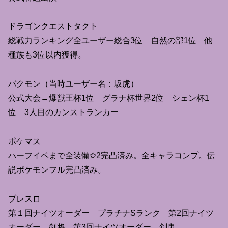
ドラゴンクエストタクト
総戦力ランキング全ユーザー総合3位 自然の部1位 他
種族も3位以内獲得。
バクモン（当時ユーザー名：坂虎）
公式大会→爆獣王杯1位 グラナ杯世界2位 シェン杯1
位 3人目のカンストランカー
ポケマス
ハーフイベまで全装備✩2完凸済み。全キャラコンプ。伝
説ポケモンフル完凸済み。
ブレスロ
第１回ナイツオーダー プラチナSランク 第2回ナイツ
オーダー 剣将 第3回ナイツオーダー 剣鬼