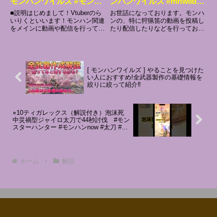
モンハンワイルズ #モンハ
ンハンワイルズ #mhwilds
ン #shorts
#shorts
■説明はじめまして！Vtuberのら
お世話になっております。モンハ
いりくといいます！モンハン関連
ンの、特に狩猟笛の動画を投稿し
をメインに動画や配信を行ってい
たり配信したりなどを行っており
ます。少しでも見てくれている方
ます。解説動画をメインに投稿し
が笑顔になる、一緒に遊びたくな
てますので、お気軽にご視聴して
る動画や配信をしていけたらと思
いただけると幸いです。#モンス
ってます！お気軽にご視聴してい
ターハンターワイルズ #mhwilds
ただけると幸いです。動画...
#モンハン #狩猟笛
[ モンハンワイルズ ] やることを見つけた
い人におすすめ!全武器製作の基礎情報を
絞りに絞って紹介‼
⭐︎10ティガレックス（解説付き）泡沫死
中災禍型ジャイロ太刀で44秒討伐 #モン
スターハンター #モンハンnow #太刀 #テ
ィガレックス
ホーム
解説