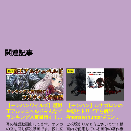
関連記事
解説
解説
【モンハンワイルズ】歴戦
【モンハン】ルナガロンの
王アルシュベルドみんなで
生態とトリビアを解説
ランキング入賞目指す！フ
#monsterhunter #モンハ
リチャレ参加型
ン解説 #モンハンライズ
弓の解説動画出してます。オメガ
ご視聴ありがとうございます！動
【MHWilds/モンハンワイ
の立ち回り解説動画です。役に立
画内で使用している画像の著作権