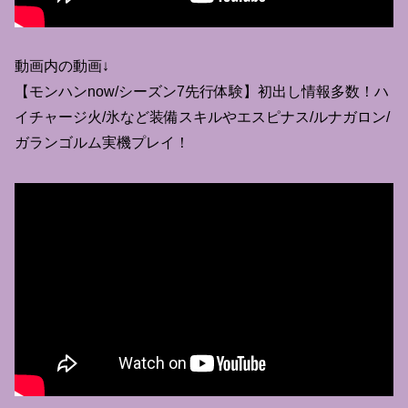
動画内の動画↓
【モンハンnow/シーズン7先行体験】初出し情報多数！ハ
イチャージ火/氷など装備スキルやエスピナス/ルナガロン/
ガランゴルム実機プレイ！