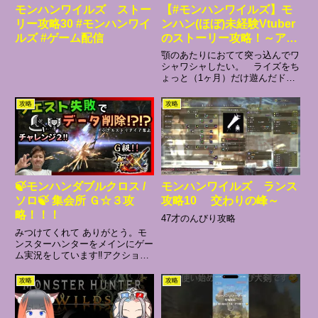
モンハンワイルズ ストー
【#モンハンワイルズ】モ
リー攻略30 #モンハンワイ
ンハン(ほぼ)未経験Vtuber
ルズ #ゲーム配信
のストーリー攻略！～アル
シュベルドの行方を追え！
顎のあたりにおてて突っ込んでワ
※ネタバレ注意！ #8【葉
シャワシャしたい。 ライズをち
ょっと（1ヶ月）だけ遊んだド・
織凪月/#個人Vtuber】
初心者ハンターが、#モンスター
ハンターワイルズ で最先端の狩
攻略
攻略
りへ！ストーリー攻略の続きで
す！思った以上にお労しかったア
ルベドくん…！どこいっちゃった
の...
🍃モンハンダブルクロス /
モンハンワイルズ ランス
ソロ🍃 集会所 Ｇ☆３攻
攻略10 交わりの峰～
略！！！
47才のんびり攻略
みつけてくれて ありがとう。モ
ンスターハンターをメインにゲー
ム実況をしています‼️アクション
系が得意(?)です！苦手なRPGや
シューティングにも挑戦します🥶
攻略
攻略
高評価,チャンネル登録をしてい
ただけると嬉しいいです。楽しい
実況を目指します,よろし...