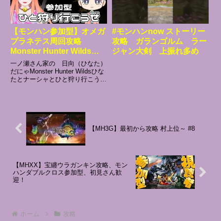
【モンハン参加型】オメガ
#モンハンnow ストーリー
プラネテス周回攻略
攻略 ガランゴルム ラー
Monster Hunter Wilds
ジャン大剣 上振れ多め
ひなたとナーシャとひと狩
一ノ瀬さん家の 日向（ひなた）
り行こうぜ！
だにゃMonster Hunter Wildsひな
たとナーシャとひと狩り行こう
ぜ！狩り友募集♪コメント欄にル
ームID固定してあるので参加希望
の方はコメントしてねあとチャン
ネル登録もお願いします。ナーシ
ャ・アナグ...
【MH3G】最初から攻略 村上位～ #8
【MHXX】宝纏ウラガンキン攻略、モン
ハンダブルクロス参加型、初見さん歓
迎！
ホーム
攻略