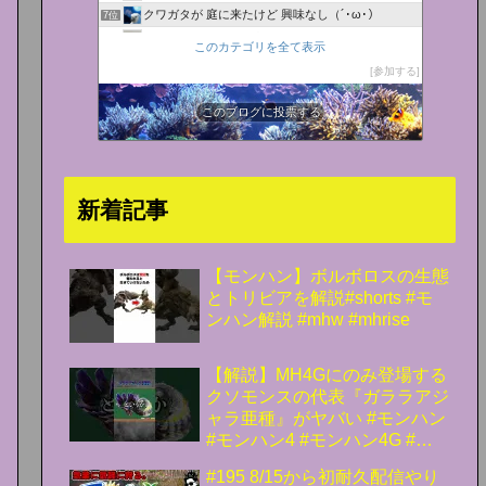
クワガタが 庭に来たけど 興味なし（´･ω･）
7位
ちゃちゃのgdgdな日常
8位
このカテゴリを全て表示
ゲーム攻略・NEO
9位
参加する
にわかゲーマー奮闘記
10位
モンハン攻略まとめ隊
このブログに投票する
11位
モンハンを１０倍楽しむ！
12位
まあ、日記です(笑)
13位
モンハンライズ攻略まとめ速報
14位
新着記事
MHW何倍も楽しむL('ω')」白びびブログ！
15位
【モンハン】ボルボロスの生態
とトリビアを解説#shorts #モ
ンハン解説 #mhw #mhrise
【解説】MH4Gにのみ登場する
クソモンスの代表『ガララアジ
ャラ亜種』がヤバい #モンハン
#モンハン4 #モンハン4G #ま
ーぼー #解説
#195 8/15から初耐久配信やり