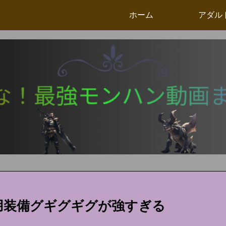
ホーム
アダル
汎用装備グギグギグが強すぎる