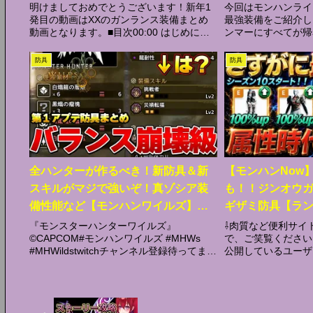
明けましておめでとうございます！新年1
今回はモンハンライ
発目の動画はXXのガンランス装備まとめ
最強装備をご紹介し
動画となります。■目次00:00 はじめに
ンマーにすべてが帰
00:56 マルチ用ブレイヴガンランス装備
百竜ハンマーは属性
02:30 マルチ用ブシドーガンランス装備
力にした方が火力がで
防具
防具
04:00 属性突き特化グギグギグ装備...
用装備01:54 轟槌作
全ハンターが作るべき！新防具＆新
【モンハンNow
スキルがマジで強いぞ！真ゾシア装
も！！ジンオウ
備性能など【モンハンワイルズ】
ギザミ防具【ラン
『モンスターハンターワイルズ』
『モンスターハンターワイルズ』
⇩肉質など便利サイト⇩
©CAPCOM#モンハンワイルズ #MHWs
で、ご笑覧ください
#MHWildstwitchチャンネル登録待ってま
公開しているユーザ
す！Twittertwitchサブチャンネルモンハン
ンネル登録しても僕
ワイルズ太刀講座モンハンワイルズ 太刀
が「イイネ！」した
マスター講座 基本コン...
ので気楽に、チャン
お...