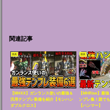
関連記事
防具
防具
【MHXX】ガンランス使いの最強＆
【MHRise】最
汎用テンプレ装備を紹介【モンハン
ンプレ集！誰で
ダブルクロス】
【ハンマー】