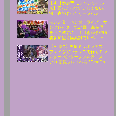
ます【参加型 モンハンワイル
ズ】乙ったっていいじゃない。
深い夜のまったりモンハン
モンスターハンターライズ：サ
ンブレイク 第24回 新装備
をいざ試す時！！引き続き視聴
者参加型で怪異討究レベル上
げ！！ #サンブレイク
【MHXX】黒龍ミラボレアス、
ブレイヴガンランスで行くモン
スターハンターダブルクロス
ソロ 初見プレイぺろ / PeroCh.