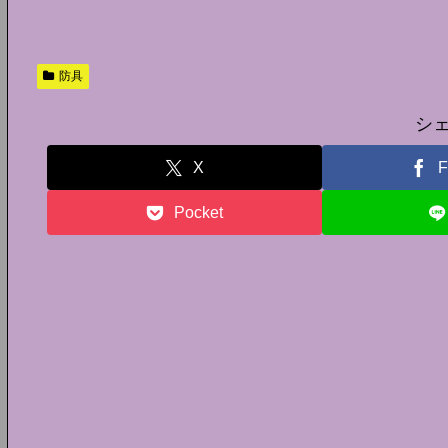
防具
シ
X
F
Pocket