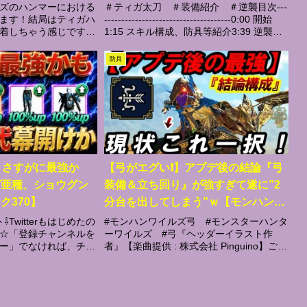
解説
ズのハンマーにおける
＃ティガ太刀 ＃装備紹介 ＃逆襲目次---
ます！結局はティガハ
-------------------------------------0:00 開始
着しちゃう感じです。
1:15 スキル構成、防具等紹介3:39 逆襲テ
を持たせるより物理火
ィガ太刀装備でSF・山頂ラージャン--------
ます。00:00 最強汎
------...
防具
成での注意点02:5...
】さすがに最強か
【弓がエグい❗️】アプデ後の結論『弓
ガ亜種、ショウグン
装備＆立ち回り』が強すぎて遂に”2
ク370】
分台を出してしまう”ｗ【モンハンワ
イルズ】
Twitterもはじめたの
#モンハンワイルズ弓 #モンスターハンタ
☆「登録チャンネルを
ーワイルズ #弓『ヘッダーイラスト作
ー」でなければ、チャ
者』【楽曲提供 : 株式会社 Pinguino】ご視
はわかりません。だれ
聴ありがとうございます。興味持たれた方
かもわかりません。な
は【チャンネル登録】是非。コメント読ん
ネル登録と「イイネ」
でます。 ーーー...