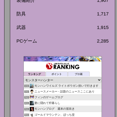
装備紹介
1,907
防具
1,717
武器
1,915
PCゲーム
2,285
ランキング
ポイント
ブロ画
モンハンワイルズ ライトボウガン担いで行きます
1位
ニュースメーカー - 話題のニュースここにあり
2位
フィンのゲームブログ
3位
妻に隠れて狩暮らし
4位
モンハンブログ 週末の笛吹き
5位
ゴールドマウンテン、ぼっち堂
6位