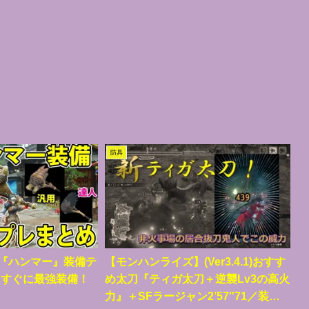
防具
強『ハンマー』装備テ
【モンハンライズ】(Ver3.4.1)おすす
もすぐに最強装備！
め太刀『ティガ太刀＋逆襲Lv3の高火
力』＋SFラージャン2’57″71／装備