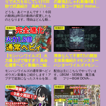
りで火力を出していけ!!30
の最強おしゃれ装備4選｜
秒で武器紹介 風鉤刀キリ
重ね着コーデ紹介 #mhws
バミ編 #ゲーム実況
#重ね着 #モンハンワイル
どうも、あぐーまんです！！今回
#gameshorts #gaming #
ズ #monsterhunter
の動画は昨日の動画の変更したも
のとなります。理由はどんな動画
モンハン #モンスターハン
#shorts
が伸びるか、伸びないかの判断を
ター#ワイルズ太刀#生産武
するためです!!モンスターハンタ
装備紹介
装備紹介
器
ーワイルズをメインに、毎日ショ
ート更新中！このチャンネルで
は、「生産武器だって使ってほ
し...
【モンハンワイルズ】 火
渾身なんて不要⁉力の開放
力爆上げで強すぎ！ 高会
主体装備紹介 #モンスター
心通常ヘビィ装備のご紹
ハンターワイルズ #モンハ
介！
ンワイルズ #ゲーム実況 #
モンハンワイルズの通常弾ヘビィ
配信は主にこちらでやっていま
ワイルズ #モンハン #装備
ボウガン装備をご紹介します！ア
す。□BGM・SE関係 魔王魂
プデで追加になったスキルを加え
様 フリーBGM DOVA-
紹介 #歴戦王アルシュベル
たことで一層強くなりました。無
SYNDROME様 □録画ソフト
ド #チャレンジクエスト #
尽蔵スキルも採用していますので
OBS Studio □動画編集ソフト
装備紹介
装備紹介
ランス
高会心率を維持しながら狩ること
Aviutl Davinci Resolve17 フォル
ができます。【再生リスト】
テ【 】
00:00 装備紹介05:54 実...