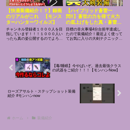
【快適装備紹介！？】録画
【ハイブリッド蒼雷一
のリアルがこれ 【モンス
閃‼️】蒼世の力を得て火力
ターハンターワイルズ】
の底上げをした真・蒼雷一
閃大剣が強いので装備紹
チャンネル登録者１０００人を目
目標の非火事場4分台前半達成し
介！！フリチャレ王トゥナ
指しています！！！１０００人い
たので装備紹介！最近よく使って
ったら真の姿公開するのでよろし
てお気に入りの大剣テクニック解
実戦付き【モンハンワイル
くお願いします！！この配信で
説付きです。参考になれば幸いで
ズ】
は、視聴者様のお名前の読み上げ
す。☆本動画の流れ☆0:00 OP＆
は致しません。一人一人認識して
挨拶0:48①お気に入りの大剣テク
おりますので、ご安心を！☆★参
ニック3選3:31②真・蒼雷一閃大
加される方は必ずコメント欄に
剣装備+α6:5...
【毒/睡眠】今やばいぞ。過去最強クラス
★☆...
の武器をご紹介！！！【モンハンNow】
ローズアサルト・ステップショット装備
紹介 #モンハンnow
ホーム
装備紹介