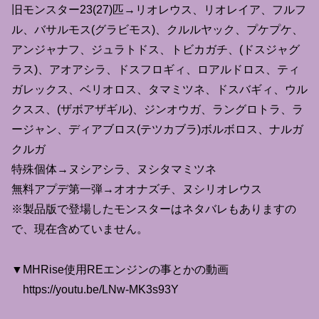
旧モンスター23(27)匹→リオレウス、リオレイア、フルフ
ル、バサルモス(グラビモス)、クルルヤック、プケプケ、
アンジャナフ、ジュラトドス、トビカガチ、(ドスジャグ
ラス)、アオアシラ、ドスフロギィ、ロアルドロス、ティ
ガレックス、ベリオロス、タマミツネ、ドスバギィ、ウル
クスス、(ザボアザギル)、ジンオウガ、ラングロトラ、ラ
ージャン、ディアブロス(テツカブラ)ボルボロス、ナルガ
クルガ
特殊個体→ヌシアシラ、ヌシタマミツネ
無料アプデ第一弾→オオナズチ、ヌシリオレウス
※製品版で登場したモンスターはネタバレもありますの
で、現在含めていません。
▼MHRise使用REエンジンの事とかの動画
https://youtu.be/LNw-MK3s93Y