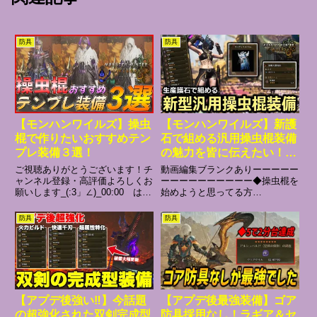
防具
防具
【モンハンワイルズ】操虫
【モンハンワイルズ】新護
棍で作りたいおすすめテン
石で組める汎用操虫棍装備
プレ装備３選！
の魅力を皆に伝えたい！
【ゆっくり解説】【ワイル
ご視聴ありがとうございます！チ
動画編集ブランクありーーーーー
ズ操虫棍】【アプデ第４
ャンネル登録・高評価よろしくお
ーーーーーーーーーー◆操虫棍を
願いします_(:3」∠)_00:00 はじ
始めようと思ってる方
弾】
め01:15 黒蝕一体２02:26 レゴ
◆【MHWilds】15分で伝えるワ
レレゴ03:53 超回復力04:57 お
イルズ操虫棍の使い方講座【初心
防具
防具
わり_(:3」∠)__(:3」∠)__(:3」
者向け】【モンハンワイルズ】
∠)__(:...
【ゆっくり解説】【MHWilds】5
分で伝えるワイルズ操虫棍の使
い...
【アプデ後強い‼️】今話題
【アプデ後最強装備】ゴア
の超強化された双剣完成型
防具採用なし！ラギア＆セ