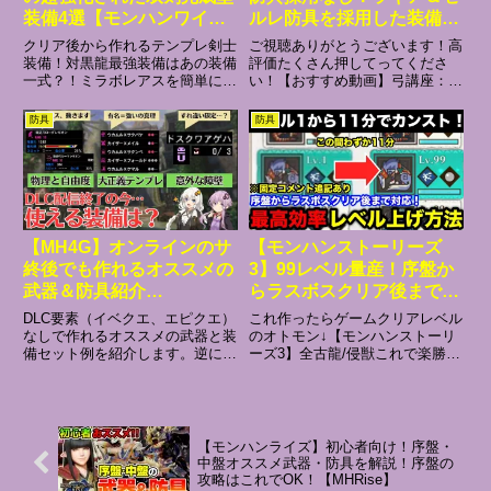
装備4選【モンハンワイル
ルレ防具を採用した装備が
ズ】
最強だったので紹介！◆5
クリア後から作れるテンプレ剣士
ご視聴ありがとうございます！高
歴戦アルシュベルドで2分
装備！対黒龍最強装備はあの装備
評価たくさん押してってくださ
一式？！ミラボレアスを簡単に倒
い！【おすすめ動画】弓講座：オ
台狩猟達成！【モンハンワ
せる攻略法アルバトリオン攻略徹
プション感度設定：奇襲攻撃
イルズ/MHWilds/弓/Bow】
底解説アイスボーンの人口が増え
(※OBT)：製品版での変更点：ビ
防具
防具
てる理由パンパンセミ主体の奴は
ン比較：アーティア厳選解説：ア
大体地雷#ワイルズ#モンハン #モ
ーティア理論値と準理論値の差：
ンハンワイルズ#モンハン ...
スタミナ消費量検証：弓のダメー
ジ...
【MH4G】オンラインのサ
【モンハンストーリーズ
終後でも作れるオススメの
3】99レベル量産！序盤か
武器＆防具紹介
らラスボスクリア後まで使
【VOICEROID2】
える最高効率レベル上げ方
DLC要素（イベクエ、エピクエ）
これ作ったらゲームクリアレベル
法を解説！【モンスターハ
なしで作れるオススメの武器と装
のオトモン↓【モンハンストーリ
備セット例を紹介します。逆に
ーズ3】全古龍/侵獣これで楽勝！
ンターストーリーズ3運命
DLC以外は全て揃う前提で作って
今作最強のネロミェール/グラビ
の双竜】
るので、攻略中の装備などは他の
モス亜種遺伝子構成を解説！雷属
動画もご覧ください。1:07 武器
性おすすめ構成↓【モンハンスト
編6:25 装備（防具セット） 編
ーリーズ3】侵獣セルレギオス4
4G ストーリー攻...
ターン討伐可能！雷属性最強の...
【モンハンライズ】初心者向け！序盤・
中盤オススメ武器・防具を解説！序盤の
攻略はこれでOK！【MHRise】