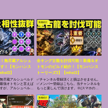
装備紹介
群！無尽蔵アルシュ
全キング古龍を討伐可能！装備＆オ
ます！【モンハンス
トモンのビルド紹介！【モンハンス
hst3】
トーリーズ3】【mhst3】
無尽蔵アルシュベルド
✅チャンネル登録頂くと損はさせません。
最強オトモンと言えば
✅メンバー登録はこちら。当チャンネルを
すが、アルシュベルド
もっと楽しんで頂けます。※(スマホの場
あります！見てくださ
合はURLをコピーしてブラウザーからアク
初期値が100もありま
セス) ▼メンバーの加入方法と特典のま
装備紹介
上限に到達！じゃあ？
とめ(Blog) ✅Blogはこちら(Offic...