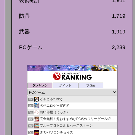
装備紹介
1,911
防具
1,719
武器
1,919
PCゲーム
2,289
ランキング
ポイント
ブロ画
どるどる’s blog
1位
名作エロゲー案内所
2位
白い部屋（にっき）
3位
完全無料！超おすすめなPC名作フリーゲーム紹介＆攻略！
4位
ブループロトコル＆ハースストーン
5位
BTOパソコンチョイス
6位