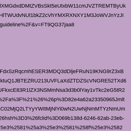
lXMGdxdDMtZVBsSkt5eUtxbW11cmJVZTREMTByUk
NHlTWUdvNUl1bkZ2cVhYMXRXNXY1M3JoWVJnYzJI
guideline%2F&v=FT9QG37jaa8
UhqbFdxSzRqcmhESER3MDQ3dDljeFRuN19KNG9rZ3xB
ktuQ1JBTEZRU213UVFLaXdZTDZScVNGRE52TXd6
kxcE83R1lZX3NSMmNsa3d3b0lYay1vTkc2eG5tR2
%2Fa%3F%21%26%26p%3D82e4a62a23350965Jmlt
C02MjQ2LTYyYWItMjNlYi0wN2UwNjNmMTYzNmUm
sh%3D3%26fclid%3D069b138d-6246-62ab-23eb-
25e3%2581%25a3%25e3%2581%258f%25e3%2582