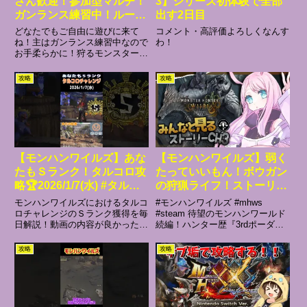
さん歓迎！参加型マルチ！
3】シリーズ初体験で全部
ガンランス練習中！ルーレ
出す2日目
ットで相手を決めて遊ぼ
どなたでもご自由に遊びに来て
コメント・高評価よろしくなんす
う！
ね！主はガンランス練習中なので
わ！
お手柔らかに！狩るモンスターは
ルーレットで決めるよ！【参加方
法について】●参加希望の方はチ
攻略
攻略
ャットで「参加希望」とコメント
お願いします！●ロビーの人数が
4人以上いる場合、1戦ごとにメ
ン...
【モンハンワイルズ】あな
【モンハンワイルズ】弱く
たもＳランク！タルコロ攻
たっていいもん！ボウガン
略🏆2026/1/7(水) #タルコ
の狩猟ライフ！ストーリー
ロチャレンジ
攻略DAY3！※ネタバレ注
モンハンワイルズにおけるタルコ
#モンハンワイルズ #mhws
意【夜氏音/男性Vtuber】
ロチャレンジのＳランク獲得を毎
#steam 待望のモンハンワールド
日解説！動画の内容が良かった
続編！ハンター歴『3rdポーダブ
ら、高評価＆チャンネル登録おね
ル』からのモンハン大好き宇宙人
がいします！詳しい解説はこちら
の新なハンターライフをお届け！
攻略
攻略
仮面ライダー重ね着ショート動画
古の狩人たちよ、思う存分語ろう
#タルコロチャレンジ#モンハン
ぞ！年内目標登録者500人目指し
ワイルズ#タルコロ#MHWild...
ています！！！🐰高...