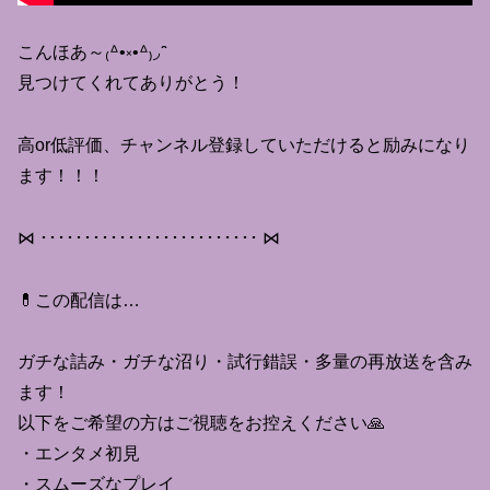
こんほあ～₍ᐞ•༝•ᐞ₎◞ ̑̑
見つけてくれてありがとう！
高or低評価、チャンネル登録していただけると励みになり
ます！！！
⋈ ･････････････････････････ ⋈
💊この配信は…
ガチな詰み・ガチな沼り・試行錯誤・多量の再放送を含み
ます！
以下をご希望の方はご視聴をお控えください🙏
・エンタメ初見
・スムーズなプレイ