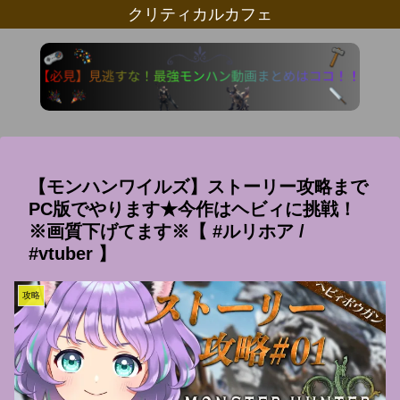
クリティカルカフェ
【モンハンワイルズ】ストーリー攻略まで
PC版でやります★今作はヘビィに挑戦！
※画質下げてます※【 #ルリホア /
#vtuber 】
攻略