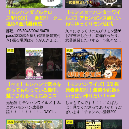
【モンハンダブルクロ
【モンスターハンターワイ
ス/MHXX】 参加型 クエ
ルズ】アセンダンス嬉しい
埋め&全武器作成
ね♡ゆっくりモン活(武器
練習、整理、装備作り
部屋 05/3945/9941/0478
久々にゆっくりのんびりモン活💖
etc)♪ #初見さん大歓迎 #モ
pass1212鉱石掘り(聖遺物鑑賞付
お守整理したり、装備作ったり、
き) 掘る場所はそうがんきょえん
武器練習したりするー✨色々なク
ンハン #ワイルズ
地下とフォンテーヌ水中ですぞう
エストも行くかもだけど、行きた
#mhwilds #新人vtuber
がきょえん地下提供で一体、フォ
いクエストがある方は受け付けて
武器
武器
ンテーヌ水中提供で一体 最大2
るので遠慮なく言ってね🎶一狩り
体まで鑑賞OKとします精鋭狩り
行こうぜ～🔥 #新人Vtuber #初見
の趣旨火...
さん大歓迎 #ワイル...
【ぺぇ】モンハンで武器を
【モンハンライズ】3/2 視
作ってもらっている最中、
聴者参加型！装備や武器を
魅了されるぺぇにみこス
いっぱい作りたい！switch
バ 【さくらみこ 大空ス
です！実力よりも人柄重
元配信【 モンハンワイルズ 】み
しゃもてんです！！！こんばん
バル Vtuber ホロライ
視！超初心者です！何でも
こスバモンハン成長物
は！見てくださってありがとうご
語！！！！！！！！～DAY1～
ざいます！チャンネル登録2900
ブ 切り抜き】
教えてください！初見さん
【ホロライブ/さくらみこ/大空ス
人突破ありがとうございま
大歓迎！！！
バル】VOICEVOX:ずんだもん#
す！！！次は3000人目指して配
武器
武器
さくらみこ #大空スバル #ホ
信していきます！応援よろしくお