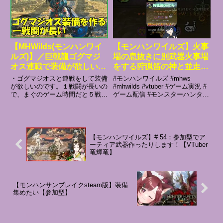
ロライブ #vtuber切り抜き #
願いしますっ！ご気軽にコメント
ホロライブ切り抜き
ください！※どなたでもまずは挨
拶か...
【MHWilds(モンハンワイ
【モンハンワイルズ】火事
ルズ)】／巨戟龍ゴグマジ
場の息抜きに別武器火事場
オス連戦で装備が欲しい
をする狩猟笛の神と並走火
【まぐまぐまぐろん】
事場配信！【MHWilds】
・ゴグマジオスと連戦をして装備
#モンハンワイルズ #mhws
#shorts #short
が欲しいのです。１戦闘が長いの
#mhwilds #vtuber #ゲーム実況 #
で、まぐのゲーム時間だと５戦し
ゲーム配信 #モンスターハンター
か出来なかった・・・１％だか、
#モンスターハンターワイルズ #
２％だかしか落ちない玉がやはり
女性実況 ご視聴有難うございま
ネックですね。んで、作ったけど
す！ヘビィボウガンを愛しヘビィ
セクシーじゃないし。コメント、
ボウガンに愛される女ぴんちょす
高評価、チャンネル登録して頂
部...
【モンハンワイルズ】# 54：参加型でア
け...
ーティア武器作ったりします！【VTuber
竜輝竜】
【モンハンサンブレイクsteam版】装備
集めたい【参加型】