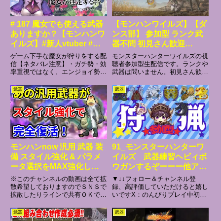
# 187 魔女でも使える武器
【モンハンワイルズ】【ダ
ありますか？【モンハンワ
ンス部】 参加型 ランク武
イルズ】#新人vtuber #参
器不問 初見さん歓迎
加型
#178【PS5版】
ゲーム下手な魔女が狩りをする配
モンスターハンターワイルズの視
信【ネタバレ注意】・ガチ勢・効
聴者参加型生配信です。ランクや
率重視ではなく、エンジョイ勢と
武器は問いません。初見さん歓迎
してまったり楽しみながら遊んで
です。ぜひ、参加表明してくださ
います！・ゆるく楽しい配信を目
い。ダンス好きな方も歓迎です。
武器
武器
指しているので、一緒にのんびり
基本的に、参加順にやりたいクエ
過ごしてもらえたら嬉しいです
を貼っていただきます。バウンテ
✨（※写真を撮ったり、踊ったり
ィが終わっていない人がいれ
お...
ば、...
モンハンnow 汎用 武器 装
91_モンスターハンターワ
備 スタイル強化 & パラメ
イルズ 武器練習ヘビィボ
ータ選択をMAX強化した
ウガンするぞーーー他アー
ら完全復活！ 次元 変
ティアとか（参加型）【#
※このチャンネルの動画は全て拡
▼↓↓フォロー＆チャンネル登
異 状態異常 汎用 最強
モンハンワイルズ 】
散希望しておりますのでＳＮＳで
録、高評価していただけると嬉し
拡散したりラインで共有ＯＫです
いですX：のんびりプレイ中初見
級 溜め 太刀 ライト
♪モンハンnow マガイマガド の
さん又はコメント、ご視聴だけで
ヘビィ 片手剣 弓 一体
ステショライト で拡散弾のダメ
も大歓迎★★行きたいクエあった
武器
武器
どの武器？
ージが４４００オーバー出せる装
ら一緒に遊びましょう(*´ω｀*)▼