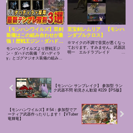
備が完成したよ♪モンハンnow ジ
＊参加方法＊参加型の際はご新規
ンオウガ ライト完全...
さん常連さんともにコメント...
【モンハンワイルズ】双剣
至宝剣レムリア 【モンハ
装備はこの組み合わせが最
ンダブルクロス】
強！歴戦王ジン・ダハドと
※マイクの不調で音質が悪くなっ
ゴグマジオスを組み合わせ
ております。すみません。武器説
モンハンワイルズより歴戦王ジ
明一 エルドラブレイド →
た最新テンプレ装備を3種
ン・ダハドの装備「ダハディラ
モンニャン隊が発見した遺物で作
γ」とゴグマジオス装備の組み合
紹介！『凍峰竜の反逆』も
られている。美術品のごとき豪華
わせで更に強化された双剣装備。
徹底解説！【モンスターハ
な装飾の壮麗な一振り。二 亡国
巨戟アーティアを厳選しなくても
ンターワイル
の宝剣ゾーラタ →エルドラ
作れる装備を3種類ご紹介♪勿
ブレイドの最終型。散りばめら
ズ/MHWilds】
論、今回も簡単に作れて超火力の
れ...
装備になってます！【目次】
【モンハン サンブレイク】 参加型 ラン
0:00 ...
ク武器不問 初見さん歓迎 #229【PS版】
【モンハンワイルズ】# 54：参加型でア
ーティア武器作ったりします！【VTuber
竜輝竜】