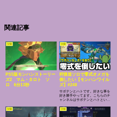
関連記事
ソロ
ソロ
PS5版モンハンストーリー
狩猟笛ソロで零式オメガを
ズ2 マム・タロト ソ
倒したい【モンハンワイル
ロ 6分13秒
ズ】#248
サボテンとハトです。好きな事を
好き勝手やってます。こちらのチ
ャンネルはサボテンとハトという
世にも珍しい生き物と戯れること
が出来る貴重なチャンネルです。
ソロ
ソロ
絶滅危惧種につき、あの日の最高
の１日のように優しく生ぬるく接