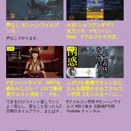
しましょう。配信時間は自由に
ラ...
声なし モンハンワイルズ
☆10 ショウグンギザミ
ソロ
太刀ソロ #モンハン
Now #フルジャイロ太
声なしでやります。
刀 #気刃無双斬り
2026/6/18
ソロ
ソロ
#モンハンライズ HR7を
ふざけた装備でタシンおじ
終わらしたい！ソロで集会
さんを困惑させるファルコ
所クエスト消化！ #モン
ン竹田【モンスターハンタ
スターハンターライズ #
ーワイルズ 初見 ソロ、
できるだけコメント返していく
#ファルコン竹田 #モンハンワイ
モンハン
オメガ討伐への道】
よ！荒らし、変なこと言ったら2
ルズ #切り抜き 元動画F竹田
日間のタイムアウト、またはチャ
Youtube チャンネル
【2026/06/21】
ンネルにコメントできなくする処
TwitterTwitchMildom
置をさせていただきます！