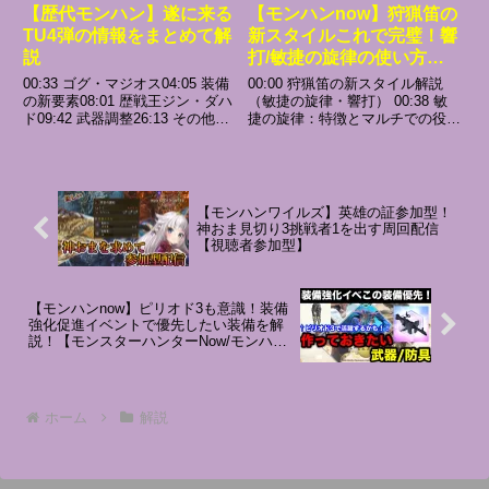
【歴代モンハン】遂に来る
【モンハンnow】狩猟笛の
TU4弾の情報をまとめて解
新スタイルこれで完璧！響
説
打/敏捷の旋律の使い方や
仕様、バフ倍率とコマンド
00:33 ゴグ・マジオス04:05 装備
00:00 狩猟笛の新スタイル解説
やコンボなど解説！【モン
の新要素08:01 歴戦王ジン・ダハ
（敏捷の旋律・響打） 00:38 敏
ド09:42 武器調整26:13 その他ア
捷の旋律：特徴とマルチでの役割
スターハンターNow/モン
プデ#モンハン #モンスターハン
01:00 敏捷の旋律：アクションと
ハンNOW/モンハンなう/モ
ター #モンハンワイルズ #モンス
旋律共有の仕組み 02:19 敏捷の
ンハンナウ】
ターハンターワイルズ #ゆっくり
旋律ゲージの貯め方と効果 03:25
#ゆっくり解説
自身への攻撃速度・ダメージバ...
【モンハンワイルズ】英雄の証参加型！
神おま見切り3挑戦者1を出す周回配信
【視聴者参加型】
【モンハンnow】ピリオド3も意識！装備
強化促進イベントで優先したい装備を解
説！【モンスターハンターNow/モンハン
NOW/モンハンなう/モンハンナウ】
ホーム
解説