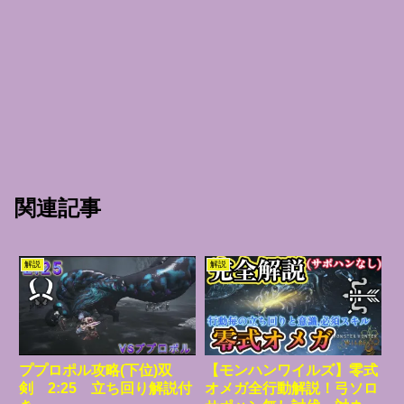
関連記事
解説
解説
ププロポル攻略(下位)双
【モンハンワイルズ】零式
剣 2:25 立ち回り解説付
オメガ全行動解説！弓ソロ