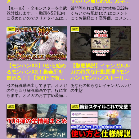
き
サポハン無し討伐。対ネル
スキュラクローンの倒し
【ルール】・全モンスターを全武
質問等あれば配信(大体毎日22時
方、必須スキル構成と装
器討伐します。・動画を5分以内
くらいから配信)またはコメント
に収めたいのでクリアタイムは5
にてお気軽に！高評価、コメント
備、立ち回りの注意点と、
分以内。・努力目標は3分30秒・
をして頂けるとすごく嬉しいで
意識するポイントについて
装備やアイテムは初めてそのモン
す！※オススメモンハン動画※ア
解説
解説
実践【 MHWilds 】
スターの緊急クエストをクリアす
プデで変わった一矢と千々矢各属
る前に手に入れることが出来るも
性汎用装備～接撃ビン～弓の使い
のだけ使用可能とします。・狩...
方総解説。教科書的にどうぞ。
マ...
【モンハンXX】0から始め
【徹底解説】イャンガルル
るモンハンXX！集会所を
ガの特異な行動原理 #モン
進める！！【500円で買え
ハン #モンハンストーリー
るのは神の領域】
ズ3 #モンハン #shrots
弓の解説動画出してます。オメガ
あなたの知らないイャンガルルガ
の立ち回り解説動画です。役に立
の生態
ちます。オメガのおすすめ装備３
選​​​​部屋ID：F47576BE※コードが
違う場合は１回更新してみてくだ
解説
解説
さい弓の使い方総解説。各属性汎
用装備～接撃ビン～弓 必須スキ
ルの優先順位と...