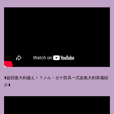
⬇️超回復大剣越え！？メル・ゼナ防具一式血氣大剣装備紹
介⬇️