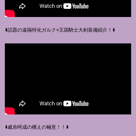
⬇️話題の遠隔特化ガルク×王国騎士大剣装備紹介！⬇️
⬇️威糸呵成の構えの極意！！⬇️