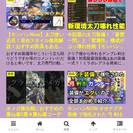
これまで長くこのシリーズを楽し
ろー♪ 見つけてくれてありがとう
みに見てくださった方々、いつも
♪ゲーム大好き悪魔VTuberのうさ
ありがとうございます！これから
まくろねです!!チャ...
もモ...
【モンハンNow】太刀使い
今話題の太刀装備！「蒼雷
必見！居合スタイル徹底解
一閃」と「雷属性」構成が
説！おすすめ防具もある
ぶっ壊れ性能【モンハンワ
ぞ！
イルズ】【ラギア装備】
おすすめ装備等やこういう立ち回
⁠クリア後から作れるテンプレ剣士
りどうですか等のコメントいただ
装備！対黒龍最強装備はあの装備
けると幸いです。太刀専門の動画
一式？！ミラボレアスを簡単に倒
を今後もアップしていきますので
せる攻略法アルバトリオン攻略徹
ぜひよろしくお願いいたします。
底解説アイスボーンの人口が増え
防具
防具
TIKTOK、YOUTUBEショートに
てる理由パンパンセミ主体の奴は
討伐動画載せていますのでぜひそ
大体地雷#ワイルズ#ラギアクル
ちらも見ていただけたら...
ス#モンハンワイルズ#モンハ...
オメガ操虫棍におすすめの
モンハンNOW オオナズチ
重ね着3選＃重ね着コーデ
装備 で強化された 弓 剣士
＃重ね着＃モンスターハン
太刀 ライト ヘビィ ボウガ
ターワイルズ＃モンハン＃
ンの装備がエグいので 武
ご視聴ありがとうございます！か
モンハンNOW ＳＰスキル特化装
メニュー
ホーム
検索
トップ
サイドバー
モンハンワイルズ＃オメ
器 防具 性能もまとめて紹
めたです！この動画ではモンハン
備で気持ち良くなろう♪G4-1で