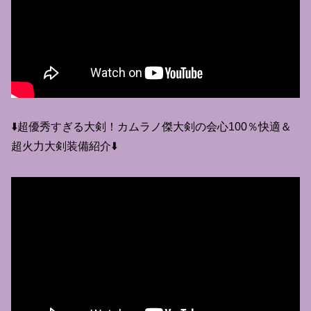
⬇️超優秀すぎる大剣！カムラノ傑大剣の会心100％快適＆
超火力大剣装備紹介⬇️