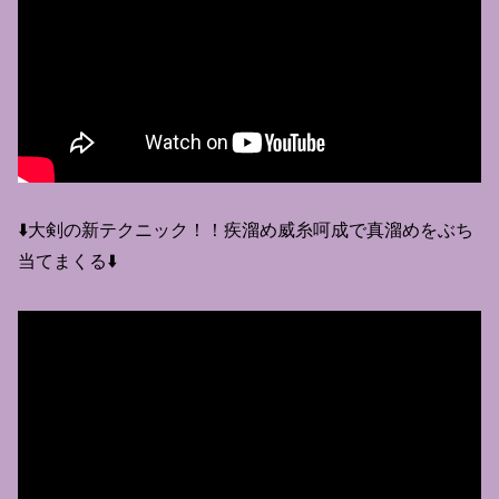
⬇️大剣の新テクニック！！疾溜め威糸呵成で真溜めをぶち
当てまくる⬇️