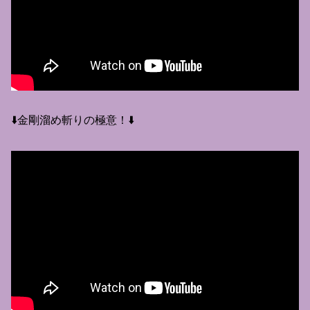
⬇️金剛溜め斬りの極意！⬇️