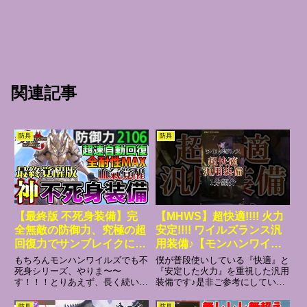
関連記事
防具
防具
【最終版 不死身装備】完
【MHWS】超快適!!!! 火力
全無敵の防御力、究極の超
安定!!!! ワイルズランス汎
回復力でサンブレイクに終
用装備♪【モンハンワイル
焉を刻む、不死身装備
ズ】【Monster Hunter
もちろんモンハンワイルズでも不
僕が普段使いしている『快適』と
”Final Version”……！！
WILDS】
死身シリーズ、やりま〜〜
『安定した火力』を重視した汎用
す！！！とりあえず、長く続いた
装備です♪是非ご参考にしていた
【モンハンライズ サンブ
このシリーズもサンブレイクにお
だければと思います!!
レイク】
いては完成できて満足です！^_^
♪───────────────♪こんく
防具
防具