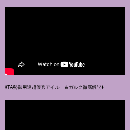
⬇️TA勢御用達超優秀アイルー＆ガルク徹底解説⬇️