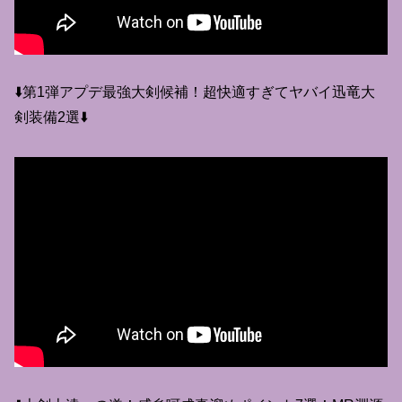
⬇️第1弾アプデ最強大剣候補！超快適すぎてヤバイ迅竜大
剣装備2選⬇️