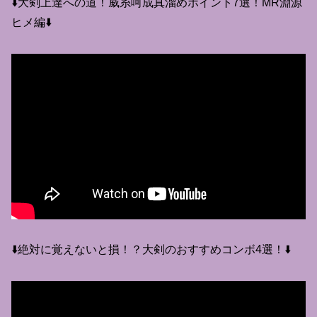
⬇️大剣上達への道！威糸呵成真溜めポイント7選！MR淵源
ヒメ編⬇️
⬇️絶対に覚えないと損！？大剣のおすすめコンボ4選！⬇️