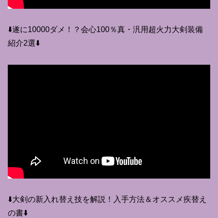
⬇️遂に10000ダメ！？会心100％真・汎用超火力大剣装備
紹介2選⬇️
⬇️大剣の新入れ替え技を解説！入手方法＆オススメ疾替え
の書⬇️