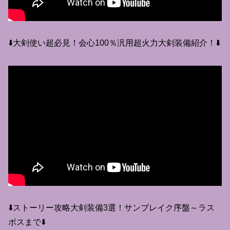
⬇️大剣使い超必見！会心100％汎用超火力大剣装備紹介！⬇️
⬇️ストーリー攻略大剣装備3選！サンブレイク序盤～ラス
ボスまで⬇️