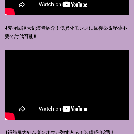
⬇️究極回復大剣装備紹介！傀異化モンスに回復薬＆秘薬不
要で討伐可能⬇️
⬇️鎧怨鬼大剣ムダンオウが強すぎる！装備紹介2選⬇️