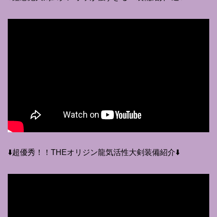
⬇️超優秀！！THEオリジン龍気活性大剣装備紹介⬇️