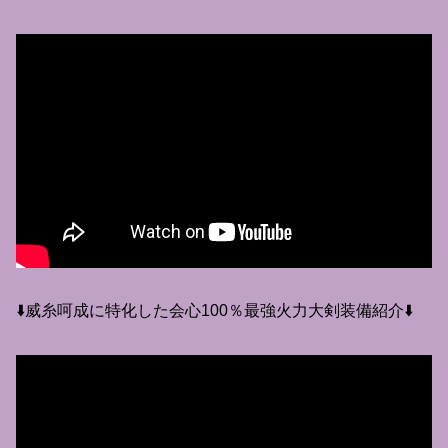
⬇️威糸呵成に特化した会心100％最強火力大剣装備紹介⬇️