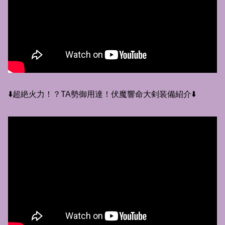
⬇️超絶火力！？TA勢御用達！伏魔響命大剣装備紹介⬇️