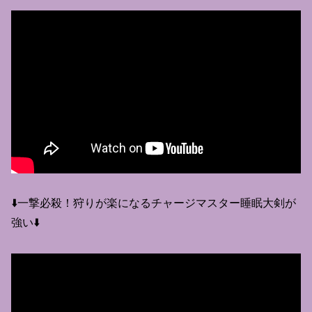
⬇️一撃必殺！狩りが楽になるチャージマスター睡眠大剣が
強い⬇️