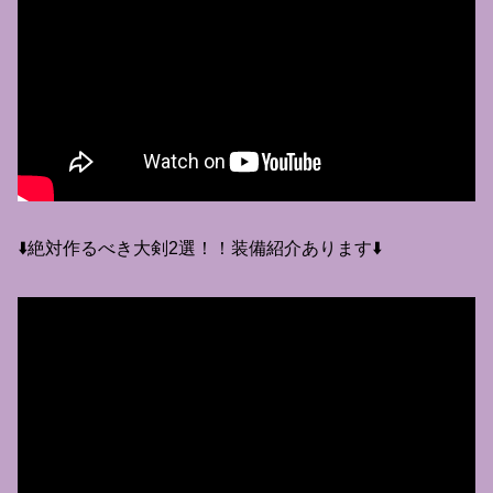
⬇️絶対作るべき大剣2選！！装備紹介あります⬇️