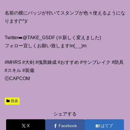
名前の横にバッジが付いてスタンプが色々使えるようにな
ります(^^)/
Twitter➡️@TAKE_GSDF (※新しく変えました)
フォロー宜しくお願い致しますm(_ _)m
#MHRS #大剣 #傀異錬成 #おすすめ #サンブレイク #防具
#スキル #装備
ⓒCAPCOM
防具
シェアする
X
Facebook
はてブ