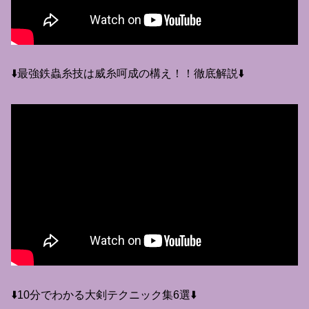
⬇️最強鉄蟲糸技は威糸呵成の構え！！徹底解説⬇️
⬇️10分でわかる大剣テクニック集6選⬇️