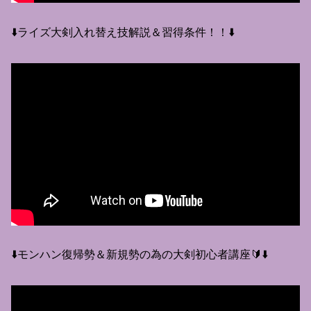
⬇️ライズ大剣入れ替え技解説＆習得条件！！⬇️
⬇️モンハン復帰勢＆新規勢の為の大剣初心者講座🔰⬇️