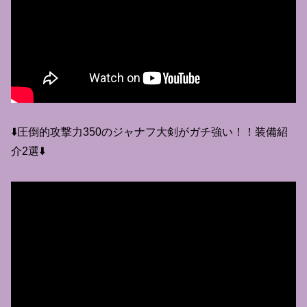
⬇️圧倒的攻撃力350のジャナフ大剣がガチ強い！！装備紹
介2選⬇️