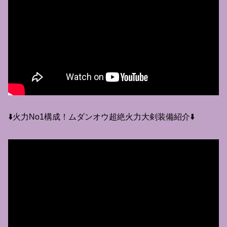
⬇️火力No1構成！ムダンオウ超絶火力大剣装備紹介⬇️