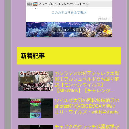
ブループロトコル＆ハースストーン
7位
BTOパソコンはBuild To Orderの略
8位
このカテゴリを全て表示
ゲーミングPC探訪
9位
参加する
ゲーミングBTOパソコン総研
10位
にゃっちブログ
このブログに投票する
11位
情報社会化黙示録
12位
Valkyrie
13位
デスクトップPCガイド
14位
新着記事
BTOゲーミングPCランキング
15位
ガンランスの狩王チャレクエ歴
戦王アルシュベルド立ち回り解
説【モンハンワイルズ】
【MHWilds】【チャレンジク
エスト】
ワイルズ太刀の回転特殊納刀の
shorts解説[VOICEVOX冥鳴ひ
まり・ワイルズ・wilds]#shorts
チャアクのクラッチ武器攻撃が