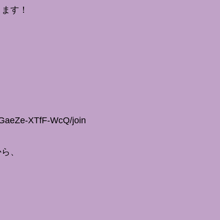
します！
GaeZe-XTfF-WcQ/join
から、