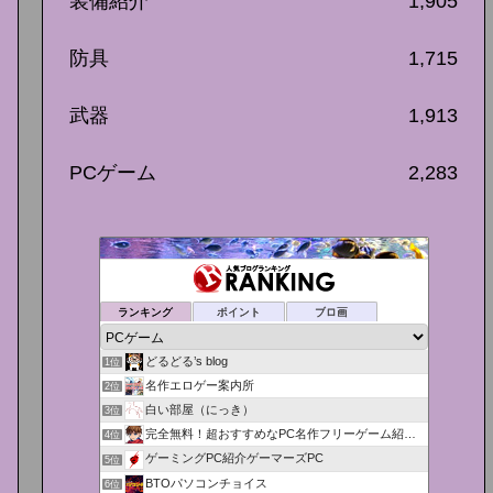
装備紹介
1,905
防具
1,715
武器
1,913
PCゲーム
2,283
ランキング
ポイント
ブロ画
どるどる’s blog
1位
名作エロゲー案内所
2位
白い部屋（にっき）
3位
完全無料！超おすすめなPC名作フリーゲーム紹介＆攻略！
4位
ゲーミングPC紹介ゲーマーズPC
5位
BTOパソコンチョイス
6位