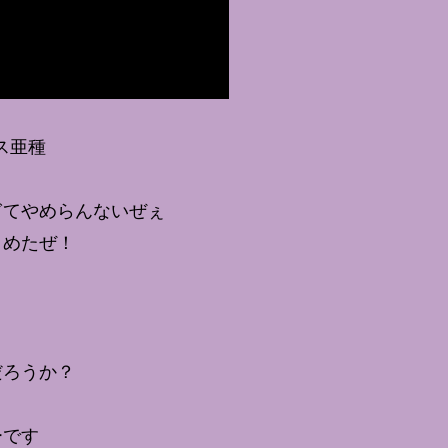
ス亜種
ぎてやめらんないぜぇ
とめたぜ！
！
だろうか？
ーです