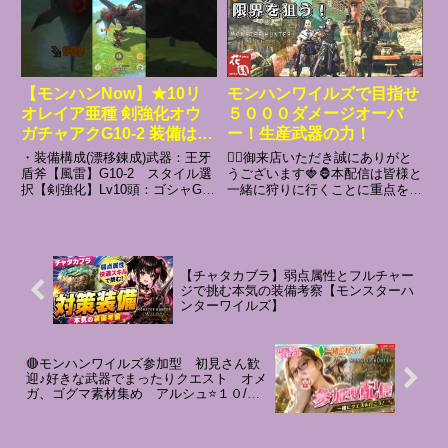
中ライトボウガン・ヘビーボウ...
Twitter【お願い】・リスナー同士
で喧嘩しないこと・初心者なの...
【モンハンNow】★10リ
モンハンワイルズで目指せ
オレイア亜種 剣強化オウ
５０００ダメージオーバ
ガチャアクG10-2 装備は概
ー！生産武器の力！
要記載#shorts #モンハン
・装備構成(漂移錬成)武器：王牙
🧚‍♀️御来店いただき誠にありがと
now #モンスターハンター
盾斧【風雷】G10-2 スタイル選
うございます🍓🦍本配信は皆様と
択【剣強化】Lv10頭：ゴシャG6-
一緒に狩りに行くことに重点を置
now #モンハン #ゲーム #
1(なし)胴：ゴルムG8-1(なし)腕：
いた配信ですので、ぜひお気兼ね
チャアク #リオレイア亜種
アシラG7-1(未開放)腰：ゴシャ
なくお声がけください。youtube
G8-1(なし)脚：ゴシャG8-1(な
コメントを打てない方でも大丈夫
し)・装備スキルチェンジブ...
です。まずは下記参加方法をご確
認ください。サブ画面...
【チャタカブラ】弱点属性とフルチャー
ジで挑む本気の装備考察【モンスターハ
ンターワイルズ】
🔴モンハンワイルズ参加型 初見さん歓
迎♪好きな武器でまったりクエスト オメ
ガ、ゴグマ素材集め アルシュ⭐１０/バ
ウンティ/歴戦王/調査クエ/イベント