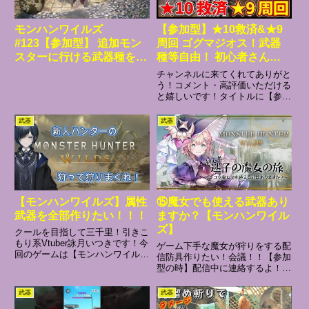
モンハンワイルズ
【参加型】★10救済&★9
#123【参加型】 追加モン
周回 ゴグマジオス！武器
スターに行ける武器種を増
種等自由！ 初心者さん大
やしたい
歓迎！モンハンワイルズ参
チャンネルに来てくれてありがと
加型 #mhwilds #shorts #
う！コメント・高評価いただける
と嬉しいです！タイトルに【参加
縦型配信
型】と書いてある配信が参加型配
信です***********************参加型
武器
武器
用サークルロビー参加方法1. 周
回所入り口のフェリチタに話し
か...
【モンハンワイルズ】属性
⑮魔女でも使える武器あり
武器を全部作りたい！！！
ますか？【モンハンワイル
ズ】
クールを目指して三千里！引きこ
もり系Vtuber詠月いつきです！今
ゲーム下手な魔女が狩りをする配
回のゲームは【モンハンワイル
信防具作りたい！会議！！【参加
ズ】をやっていきます参加型で
型の時】配信中に連絡するよ！※
す！参加希望の方はロビー検索し
コメントで参加希望と名前を言っ
て入室してくださいうまれば3回
てからだよ※基本コメント先着順
武器
武器
交代で！チャタカブラの金冠募集
※いっぱいだったら交代で