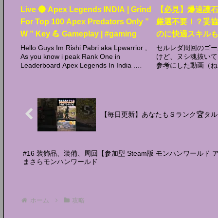
Live 🔴 Apex Legends INDIA | Grind
【必見】爆速護
For Top 100 Apex Predators Only ”
厳選不要！？妥
W ” Key 💪 Gameplay | #gaming
のに快適スキル
ギオス&レダウ周
Hello Guys Im Rishi Pabri aka Lpwarrior ,
セルレダ周回のゴー
As you know i peak Rank One in
けど、ヌシ魂抜いて
ンキングと共に
Leaderboard Apex Legends In India .
参考にした動画（ね
ルズ攻略】
Please dont...
メント返信率120%
コメントよろしくメ
ル登録がまだの方は
ます！...
【毎日更新】あなたもＳランク🏆タルコロ攻略
#16 装飾品、装備、周回【参加型 Steam版 モンハンワール
まさらモンハンワールド
ホーム
攻略