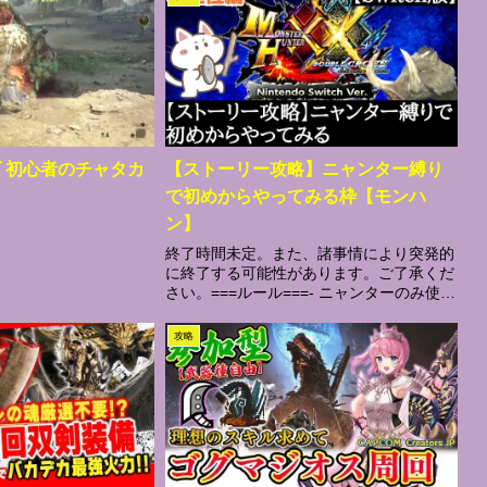
 初心者のチャタカ
【ストーリー攻略】ニャンター縛り
で初めからやってみる枠【モンハ
ン】
終了時間未定。また、諸事情により突発的
に終了する可能性があります。ご了承くだ
さい。===ルール===- ニャンターのみ使用
- 無かったとは思うけど、ハンター使わな
いとどうにもならない場合（システム都
攻略
合）はハンターを使用します。- 攻略順
と...