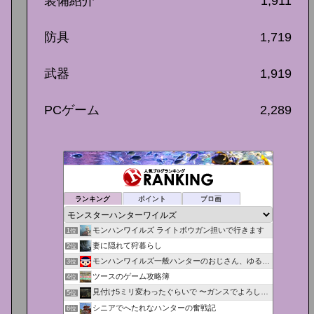
装備紹介
1,911
防具
1,719
武器
1,919
PCゲーム
2,289
ランキング
ポイント
ブロ画
モンハンワイルズ ライトボウガン担いで行きます
1位
妻に隠れて狩暮らし
2位
モンハンワイルズ一般ハンターのおじさん、ゆる攻略日記を書く
3位
ツースのゲーム攻略簿
4位
見付け5ミリ変わったぐらいで 〜ガンスでよろしくリーゼント〜
5位
シニアでへたれなハンターの奮戦記
6位