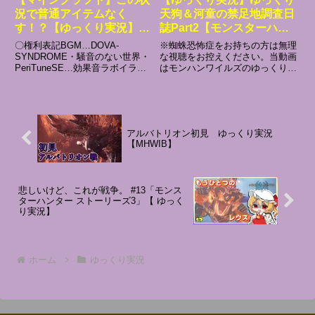
況で普通アイテムなく
天狗＆河童の禁足地調査日
す！？【ゆっくり実況】 #
誌Part2【モンスターハン
ゆっくり実況 #マインクラ
ターワイルズ】
〇権利表記BGM…DOVA-
※蜘蛛恐怖症をお持ちの方は無理
フト #shorts
SYNDROME・騒音のない世界・
な視聴をお控えください。当動画
PeriTuneSE…効果音ラボイラス
はモンハンワイルズのゆっくり実
ト等…いらすとや・イラストAC#
況動画シリーズPart2です。＜動
ゆっくり実況 #モンハン #マ
画概要＞現在進行中のモンハンワ
インクラフト #minecraft
イルズのゆっくり実況は他シリー
#minecraftshorts
ズでもお馴染みの天狗＆河童の4
人組（文、椛、にとり、はた...
アルバトリオン初見 ゆっくり実況
【MHWIB】
悲しいけど、これが戦争。 #13「モンス
ターハンター ストーリーズ3」【 ゆっく
り実況】
ホーム
ゆっくり実況