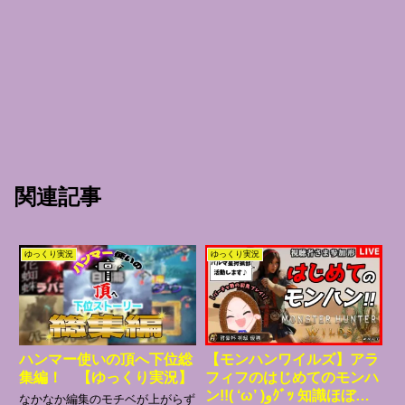
関連記事
ゆっくり実況
ゆっくり実況
ハンマー使いの頂へ下位総
【モンハンワイルズ】アラ
集編！ 【ゆっくり実況】
フィフのはじめてのモンハ
ン!!( ‘ω’ )وｸﾞｯ 知識ほぼゼ
なかなか編集のモチベが上がらず