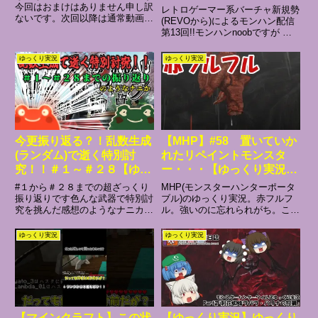
ロの格ゲーおじの視聴者さ
今回はおまけはありません申し訳
レトロゲーマー系バーチャ新規勢
ないです。次回以降は通常動画の
ま参加形配信♪ #13【超初
(REVOから)によるモンハン配信
更新になりますのでお願いしま
第13回!!モンハンnoobですが 視
心者】
す！今回使用の効果音サイト効果
聴者さま参加型で配信しておりま
音ラボ ポケットサウンド -
す♪初見らしくゲームをなるべく
ゆっくり実況
ゆっくり実況
@pocketse魔王魂 ニコニ・コモ
攻略サイトを見ず楽しんでいく方
ンズ 今回使わさせてもら...
針です!! ( 'ω' )وｸﾞｯ現在、HR72...
今更振り返る？！乱数生成
【MHP】#58 置いていか
(ランダム)で逝く特別討
れたリペイントモンスタ
究！！＃１～＃２８【ゆっ
ー・・・【ゆっくり実況プ
くり実況】【モンハンサン
レイ】
#１から＃２８までの超ざっくり
MHP(モンスターハンターポータ
ブレイク】
振り返りです色んな武器で特別討
ブル)のゆっくり実況。赤フルフ
究を挑んだ感想のようなナニカで
ル。強いのに忘れられがち。この
ございますさりげなくtwitterもと
シリーズのマイリスト：ニコニコ
いXやってます この縛りのルー
動画：#モンスターハンター #
ゆっくり実況
ゆっくり実況
ル説明！乱数生成で抽選を行いま
モンハン #モンスターハンター
す・特別討究のモンスター５７体
ポータブル #MHP #ゆっくり実
(被りなし)・武器の種...
況 #ゲーム実況 #ココ...
【マインクラフト】この状
【ゆっくり実況】ゆっくり