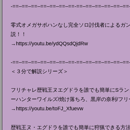
-==–==–==–==–==–==–==-==–==–==–==–==–==
零式オメガサポハンなし完全ソロ討伐者によるガ
説！！
→https://youtu.be/ydQQsdQjdRw
-==–==–==–==–==–==–==-==–==–==–==–==–==
＜３分で解説シリーズ＞
フリチャレ歴戦王ヌエグドラを誰でも簡単にSラン
ーハンターワイルズ/焼け落ちろ、黒岸の奈利/フリ
→https://youtu.be/toFJ_Xfuevw
歴戦王ヌ・エグドラを誰でも簡単に狩猟できる方法