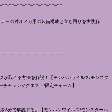
–==-==–==–==–==–==–==–==
ンナーの対オメガ用の装備構成と立ち回りを実践解
–==-==–==–==–==–==–==–==
クが取れる方法を解説！【モンハンワイルズ/モンスタ
ーチャレンジクエスト/限定チャーム】
を3分で解説するよ【モンハンワイルズ/モンスターハ