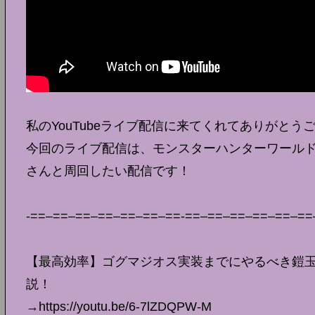
私のYouTubeライブ配信に来てくれてありがとう
今回のライブ配信は、モンスターハンターワール
さんと周回したい配信です！
-==–==–==–==–==–==–==-==–==–==–==–==–==
【最高効率】ゴグマジオス実装までにやるべき鎧玉
説！
→https://youtu.be/6-7lZDQPW-M