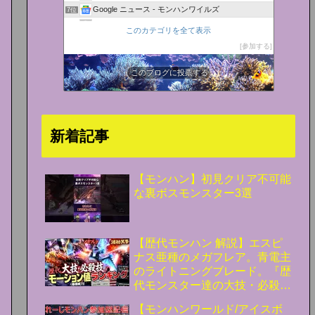
Google ニュース - モンハンワイルズ
7位
モンスターハンターワイルズ - YouTube
8位
このカテゴリを全て表示
参加する
このブログに投票する
新着記事
【モンハン】初見クリア不可能
な裏ボスモンスター3選
【歴代モンハン 解説】エスピ
ナス亜種のメガフレア。青電主
のライトニングブレード。『歴
代モンスター達の大技・必殺技
のモーション値(基礎威力)をラ
【モンハンワールド/アイスボ
ンキング形式で解説！』【モン