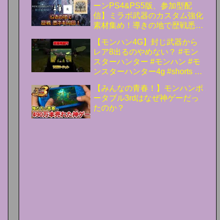
ーンPS4&PS5版、参加型配
ハン解説シリーズ】
信】ミラボ武器のカスタム強化
素材集め！導きの地で歴戦悉く
を殲ぼすネルギガンテ周回！
【モンハン4G】封じ武器から
_part51【モンスターハンター
レア8出るのやめない？ #モン
ワールドアイスボーン】
スターハンター #モンハン #モ
ンスターハンター4g #shorts #
ギルクエ
【みんなの青春！】モンハンポ
ータブル3rdはなぜ神ゲーだっ
たのか？