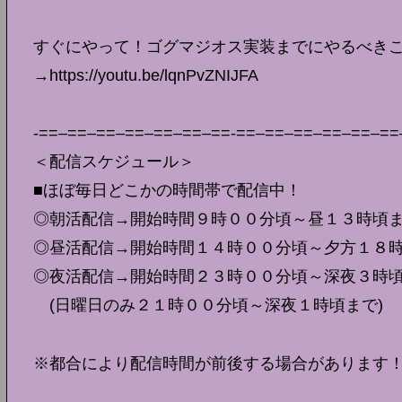
すぐにやって！ゴグマジオス実装までにやるべきこ
→https://youtu.be/lqnPvZNIJFA
-==–==–==–==–==–==–==-==–==–==–==–==–==
＜配信スケジュール＞
■ほぼ毎日どこかの時間帯で配信中！
◎朝活配信→開始時間９時００分頃～昼１３時頃
◎昼活配信→開始時間１４時００分頃～夕方１８
◎夜活配信→開始時間２３時００分頃～深夜３時
(日曜日のみ２１時００分頃～深夜１時頃まで)
※都合により配信時間が前後する場合があります