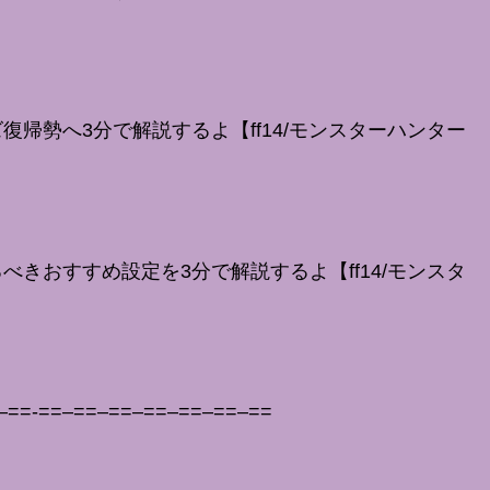
帰勢へ3分で解説するよ【ff14/モンスターハンター
きおすすめ設定を3分で解説するよ【ff14/モンスタ
–==-==–==–==–==–==–==–==