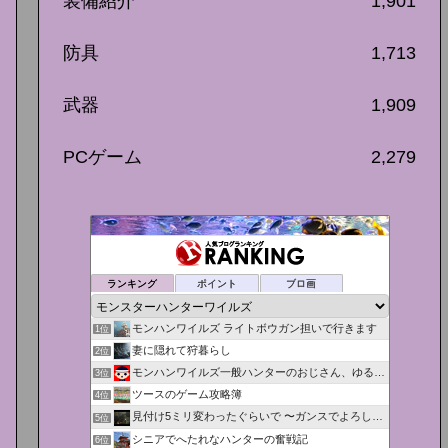
装備紹介
1,901
防具
1,713
武器
1,909
PCゲーム
2,279
ランキング
ポイント
ブロ画
モンハンワイルズ ライトボウガン担いで行きます
1位
妻に隠れて狩暮らし
2位
モンハンワイルズ一般ハンターのおじさん、ゆる攻略日記を書く
3位
ツースのゲーム攻略簿
4位
見付け5ミリ変わったぐらいで 〜ガンスでよろしくリーゼント〜
5位
シニアでへたれなハンターの奮戦記
6位