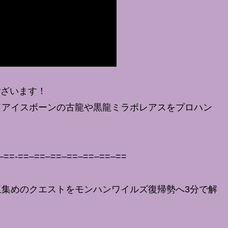
ございます！
ドアイスボーンの古龍や黒龍ミラボレアスをプロハン
–==-==–==–==–==–==–==–==
集めのクエストをモンハンワイルズ復帰勢へ3分で解