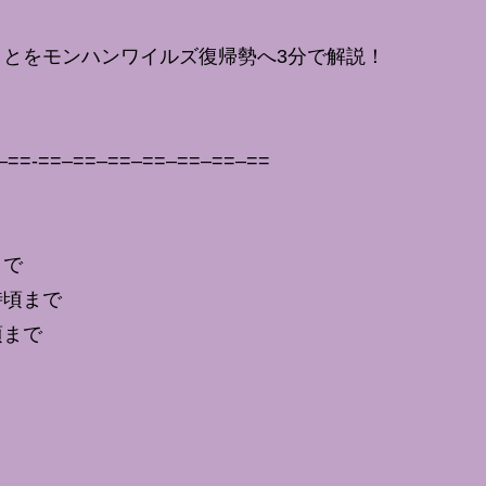
とをモンハンワイルズ復帰勢へ3分で解説！
–==-==–==–==–==–==–==–==
まで
時頃まで
頃まで
！