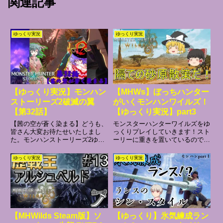
関連記事
ゆっくり実況
ゆっくり実況
【ゆっくり実況】モンハン
【MHWs】ぼっちハンター
ストーリーズ2破滅の翼
がいくモンハンワイルズ！
【第32話】
【ゆっくり実況】part3
【茜の空が蒼く染まる】どうも、
モンスターハンターワイルズをゆ
皆さん大変お待たせいたしまし
っくりプレイしていきます！スト
た。モンハンストーリーズ2ゆっ
ーリーに重きを置いているのでモ
くり実況パート32でございま
ンスターを狩らなくても許して良
す、遂に霊夢のレウスを狙う謎の
かったらチャンネル登録してね！
ゆっくり実況
ゆっくり実況
ライダーの正体がまさかの●●●●
↓Twitter↓再生リスト◆モンハンワ
だった…ライダー戦に用いられて
イルズ ゆっくり実況◆モンハン
しまった霊夢達、ライダー戦をな
シリーズ ゆっくり実...
ん...
【MHWilds Steam版】ソ
【ゆっくり】氷気練成ラン