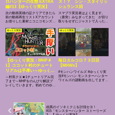
ロハンターの生態 EXTRA
ス！？ シン・スタイリッ
編#13【ゆっくり実況】
シュランス回
次の動画英雄の証クリアできたら
スマブラ実況者はよく見ます。
前の動画再生リストXアカウント
（唐突）みなぎってきた が切り
お借りした素材ニコニコモンズ：
取りをせずにジャストで入った時
BGM かまタマゴ：今回は最終ア
に、めちゃすっきりした。これか
ップデートで追加された歴戦王ア
らもちょいちょいやってきます。
ゆっくり実況
ゆっくり実況
ルシュベルドの初見討伐の様子を
00:00 あいさつ01:50 武器解説
実況していきます個人的にアルシ
02:55 戦闘開始エンディング
ュベルドは最初から最後まで味...
IchinoseSo...
【ゆっくり実況：MHP＃
毎日タルコロ７３日目
1】ココット村のチュート
【MHWs】
リアルは手厚い～ゆっくり
#モンハンワイルズ #ゆっくり実
実況はじめました～
況#モンハン モンスターハンター
～村長クエ★1チュートリアル完
ワイルズの謎動画を出してます。
了まで～MHPをのんびり解説プ
73って素数だね登場人物未完熟
レイしていきます。初めてのゆっ
バナナ モンハンを過去作品もや
くり実況なので拙い編集ですがお
っているクイツキガマ亜種 ライ
付き合いください。あ、このゲー
ズから初めてそこそこうまい！ヒ
ム過去にやりこんだわけでもなく
トダマドリ モンハン初心者...
初見プレイに近いです。そんなん
で解説プレイとか大丈夫か？ん
凶異のイソネミクニを討伐セヨ！
～...
#15「モンスターハンター ストーリーズ
3」【 ゆっくり実況】