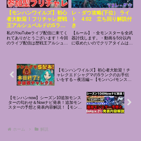
【モンハンワイルズ】初心
レ・ダウ攻略(下位） ライ
者大歓迎！フリチャレ歴戦
ト 4:02 立ち回り解説付
王アルシュベルドのSラン
き
クのお手伝いをする～夜活
私のYouTubeライブ配信に来てく
【ルール】・全モンスターを全武
編～【モンスターハンター
れてありがとうございます！今回
器討伐します。・動画を5分以内
のライブ配信は歴戦王アルシュベ
に収めたいのでクリアタイムは5
ワイルズ/アルシュベルド/
ルドのフリーチャレンジクエスト
分以内。・努力目標は3分30秒・
生き誇れ、野生の仔/フリ
のSランク救済配信です！みんな
装備やアイテムは初めてそのモン
ーチャレンジクエスト/参
で「生き誇れ、野生の仔」をSラ
スターの緊急クエストをクリアす
加型】
ンクでクリアして限定チャームを
る前に手に入れることが出来るも
手に入れよう！また、星1...
のだけ使用可能とします。・狩...
【モンハンワイルズ】初心者大歓迎！チ
ャレクエドシャグマのSランクのお手伝
いをする～夜活編～【モンハン/モンスタ
ーハンターワイルズ/ドシャグマ/竜谷の跡
地のドシャグマ/チャレンジクエスト/参加
型】
【モンハンnow】シーズン10追加モンス
ターの匂わせ＆Nowナビ発表！追加モン
スターの予想と発表内容解説！【モンス
ターハンターNow/モンハンNOW/モンハ
ンなう/モンハンナウ】
ホーム
解説