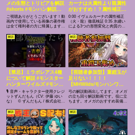
メの生態とトリビアを解説
カーナは火属性より龍属性
#shorts #モンハン解説
がおすすめ！？属性補正や
#mhrise
仕様を解説！【モンスター
ご視聴ありがとうございます！動
0:00 イヴェルカーナの属性補正
ハンターNow/モンハン
画内で使用している画像の著作権
（火・龍）徹底検証 0:35 氷纏い
は全て権利者の方に帰属します。
による3つの形態変化と肉質の変
NOW/モンハンなう/モンハ
著作権侵害を意図しているわけで
化 1:42 形態1：氷纏い解除（ダ
ンナウ】
はありません。引用に基づく使用
ウン時）の仕様 2:22 形態2：通
解説
解説
をしております。なにか問題があ
常時の氷纏い状態 2:41 形態3：
りましたら下記にご連絡宜しくお
後半の強化氷纏い状態 3:05 ...
願い致します。hosao361...
【禁忌】ミラボレアス4種
【視聴者参加型】重鎧玉が
について解説 #モンスター
足りない！！！！
ハンターワイルズ #モンハ
【MHWilds/モンハンワイ
ン #ミラルーツ #ミラボレ
ルズ】
🎙️ 音声・キャラクター使用クレジ
弓の解説動画出してます。オメガ
アス
ットずんだもん（CV: 伊藤 ゆい
の立ち回り解説動画です。役に立
な） © ずんだもん / 株式会社
ちます。オメガのおすすめ装備３
SSS・AHS四国めたん（CV: 田
選部屋ID：YP4JY3XC弓の使い
中小雪） © 四国めたん / 株式会
方総解説。各属性汎用装備～接撃
解説
解説
社SSS・AHS青山龍星（CV: 内
ビン～弓 必須スキルの優先順位
田雄馬） © 青山龍星 / 株...
と装備の組み方の基礎Twitter：
Doneru：※ス...