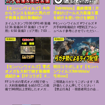
【モンハンワイルズ】今作
【MHWilds】最終環境！片
からランスを始めた男のガ
手剣のゴール火力装備５選
チ装備＆面白装備紹介
を紹介＆使い分けを解説！
タイムスタンプ0:00 OP0:48 装備
#モンハンワイルズ #ワイルズ #
12:36 装備24:37 装備3（ラギア
片手剣#装備紹介 #歴戦王アルシ
用）6:50 装備3（ゴア用）7:03 装
ュベルド参考にさせていただいた
備4＿＿＿＿＿＿＿＿＿＿＿＿＿
FFから紹介の許可は得ています
＿＿＿＿＿＿＿＿＿＿＿＿今作の
m(*_ _)m
装備紹介
装備紹介
ランスは使ってて楽しい！これが
過去作ランスを触ってこな...
【モンハンワイルズ】零式
明日コラボします【モンハ
オメガを大剣で倒す装備構
ンワイルズ/MHWilds/
成紹介🔥【FFコラボ】 #モ
弓/Bow】
ンハン #ワイルズ #オメガ
FFコラボの零式オメガ戦で使っ
ご視聴ありがとうございます！高
#shorts
た 大剣装備構成 を紹介💥この装
評価たくさん押してください！
備で3時間以上苦戦したオメガに
【禁止行為】・視聴者同士の会
もついに勝利！火力・生存・立ち
話、挨拶・他の実況者や視聴者の
回りのバランスを意識した構成に
話題・連投、宣伝、過度な下ネタ
なってます⚔️▶ フル解説版は本
や自分語り・荒らしへ反応・リー
編動画で公開中！▶ チャンネル
ク、解析【おすすめ動画】弓講