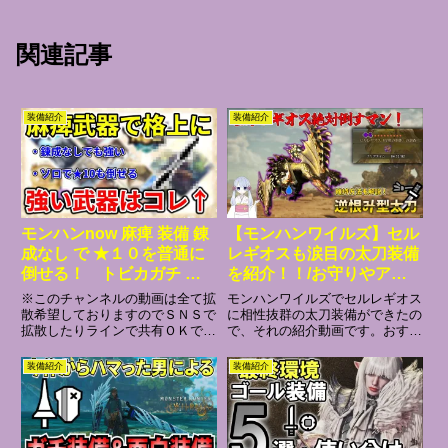
関連記事
装備紹介
装備紹介
モンハンnow 麻痺 装備 錬
【モンハンワイルズ】セル
成なし で ★１０を普通に
レギオスも涙目の太刀装備
倒せる！ トビカガチ 亜
を紹介！！/お守りやアー
種 武器 状態異常 汎用
ティア周回に！【MH
※このチャンネルの動画は全て拡
モンハンワイルズでセルレギオス
最強 級 属性 操虫棍
Wilds】
散希望しておりますのでＳＮＳで
に相性抜群の太刀装備ができたの
拡散したりラインで共有ＯＫです
で、それの紹介動画です。おすす
猟虫 ボーナス 跳躍 空
♪モンハンnow マガイマガド の
めのスキルや逆恨みと逆襲の維持
中 強化持続 耳栓 咆
ステショライト で拡散弾のダメ
方法の解説もしているので、ぜひ
装備紹介
装備紹介
哮 軽巧
ージが４４００オーバー出せる装
最後までご視聴お願いします！シ
備が完成したよ♪モンハンnow ジ
ンプルさを重視しているので、か
ンオウガ ライト完全...
なりガバガバ解説になっている
こ...