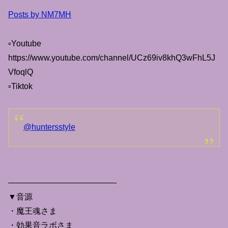
Posts by NM7MH
▫Youtube
https://www.youtube.com/channel/UCz69iv8khQ3wFhL5J
VfoqlQ
▫Tiktok
@huntersstyle
—————————————-
▼音源
・魔王魂さま
・効果音ラボさま