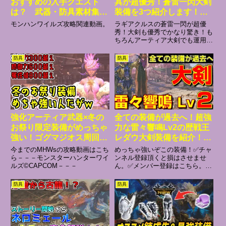
おすすめの入手クエスト
具が超優秀！蒼雷一閃大剣
は？ 武器・防具素材集め
装備を3つ紹介します！セ
入手方法 ＃３４６ 【モ
ルレギオス実戦付き【モン
モンハンワイルズ攻略関連動画。
ラギアクルスの蒼雷一閃が超優
ンスターハンターワイル
ハンワイルズ】
秀！大剣も優秀でかなり驚き！も
ちろんアーティア大剣でも運用可
ズ】
です！詳しくは動画内にて！セル
レギオス実戦付きです。耳栓採用
防具
防具
の蒼雷一閃もあるので参考になれ
ば幸いです。☆本動画の流れ
☆0:00挨拶0:51①ラギア大剣の...
強化アーティア武器×冬の
全ての装備が過去へ！超強
お祭り限定装備がめっちゃ
力な雷々響鳴Lv2の歴戦王
強い！ゴグマジオス周回に
レダウ大剣装備を紹介！
もおすすめ！【片手剣】
【モンハンワイルズ】
今までのMHWsの攻略動画はこち
めっちゃ強いぞこの装備！✅チャ
【MHWs】【モンスターハ
【MHWilds】【mhws】
ら－－－モンスターハンターワイ
ンネル登録頂くと損はさせませ
ルズ©CAPCOM－－－
ん。✅メンバー登録はこちら。当
ンターワイルズ】
チャンネルをもっと楽しんで頂け
ます。※(スマホの場合はURLを
防具
防具
コピーしてブラウザーからアクセ
ス) ▼メンバーの加入方法と特
典のまとめ(Blog) ✅Bl...