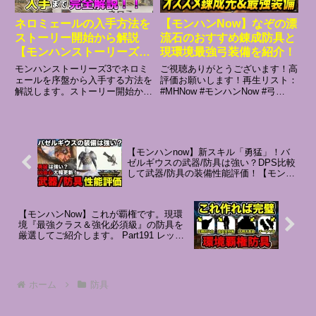
ネロミェールの入手方法を
【モンハンNow】なぞの漂
ストーリー開始から解説
流石のおすすめ錬成防具と
【モンハンストーリーズ
現環境最強弓装備を紹介！
3】【ゆっくり実況】
モンハンストーリーズ3でネロミ
ご視聴ありがとうございます！高
ェールを序盤から入手する方法を
評価お願いします！再生リスト：
解説します。ストーリー開始から
#MHNow #モンハンNow #弓
ネロミェールを入手するまでの流
***************************************
れや、必要な準備、攻略方法をゆ
******【自己紹介】カプコン公認
っくり実況で解説しています。序
配信者(CCJP)のさらだです...
盤から古龍ネロミェールを入手し
たい人はぜひ参考にしてくださ
【モンハンnow】新スキル「勇猛」！バ
い...
ゼルギウスの武器/防具は強い？DPS比較
して武器/防具の装備性能評価！【モンス
ターハンターNow/モンハンNOW/モンハ
ンなう/モンハンナウ】
【モンハンNow】これが覇権です。現環
境『最強クラス＆強化必須級』の防具を
厳選してご紹介します。 Part191 レッド
の【モンハンNow】実況
ホーム
防具