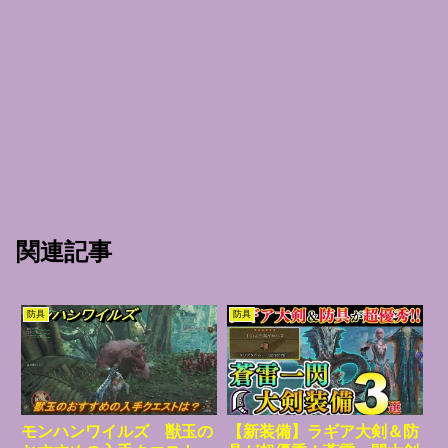
関連記事
防具
防具
モンハンワイルズ 獣玉の
【新装備】ラギア大剣＆防