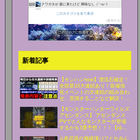
クワガタが 庭に来たけど 興味なし（´･ω･）
7位
ちゃちゃのgdgdな日常
8位
このカテゴリを全て表示
ゲーム攻略・NEO
9位
参加する
ゲーム活動記〜雪月花〜
10位
にわかゲーマー奮闘記
このブログに投票する
11位
チョベリグ⇒道中
12位
モンハン攻略まとめ隊
13位
モンハンを１０倍楽しむ！
14位
新着記事
まあ、日記です(笑)
15位
【モンハンnow】漂流石確定！
全部星10大連続あり！装備強
化イベントの大連続の組み合わ
せ、意識することなど解説！
【モンスターハンターNow/モ
【モンスターハンターワイルズ
ンハンNOW/モンハンなう/モン
アセンダンス】 アセンダンス
ハンナウ】
PVでとんなモンスターが登場
するかを3選予想！！！【ゆっ
くり解説＆考察】
⚔️各武器の傷破壊バフとかみん