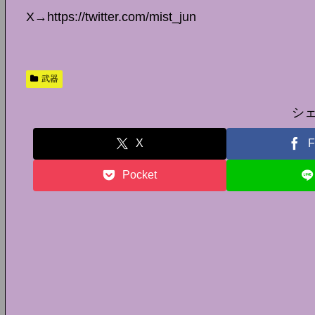
X→https://twitter.com/mist_jun
武器
シ
X
F
Pocket