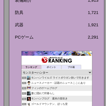
装備紹介
1,913
防具
1,721
武器
1,921
PCゲーム
2,291
ランキング
ポイント
ブロ画
モンハンワイルズ ライトボウガン担いで行きます
1位
ニュースメーカー - 話題のニュースここにあり
2位
フィンのゲームブログ
3位
妻に隠れて狩暮らし
4位
モンハンブログ 週末の笛吹き
5位
ゴールドマウンテン、ぼっち堂
6位