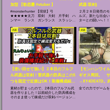
加型 【歌恋憂 #vtuber 】
武器:双剣)
#monsterhunter 【現状】弓
２月２８日発売のモ
★★★★★太刀 双剣 大剣 片手剣 ハ
ルズ。新たな出会い
ンマー ランス ガンランス スラッシュ
ターとの闘いへ！！
アックス チャージアックス 操虫棍 狩
新作、最高の狩猟へ
猟笛 ライトボウガン ヘビィボウガン
ありますが、視聴し
武器
武器
★➡武器を持っている（全属性アーティア
チャンネル登録が励
作成）...
すのでよろし...
【使い回せて強い】２本目のフルフ
【モンハンワイル
ル武器は双剣！雷武器の防具はこの5
ギオス周回。 
つを固定で近接はOK！装備構成紹介
→XY4DE47D
と実戦【モンハンnow】
求はしません。
素材が貯まったので、2本目のフルフル武
全ての力でゲームを
器を作りました！以前紹介した防具構成を
う。【参加型】
そのまま使って錬成だけ双剣バージョン
に！お手軽の割には強いと思いますので是
非参考にしてみて下さい😌#モンハンnow#