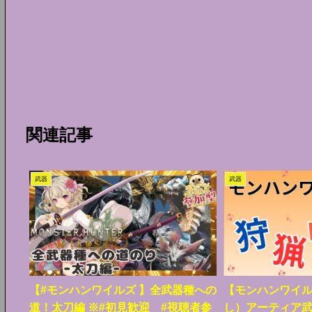
関連記事
武器
武器
【#モンハンワイルズ 】全武器種への
【モンハンワイル
道！太刀編 ※#初見歓迎 #視聴者参
し）アーティア武