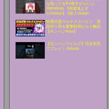
な知ってる❓️ #夜すがらいぶ
#MHWilds 【秋都鬼よす
が/Vtuber】 #新人Vtuber
特選武器ウルクススヘビィ 普
段狩り用＆要撃戦用ビルド解説
【モンハンNow】
【モンハンワイルズ】完全初見
でプレイ！ #shorts