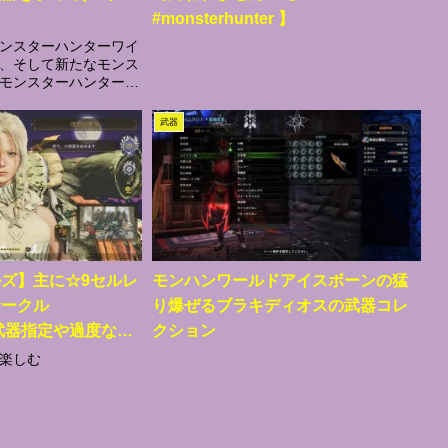
#monsterhunter 】
ンスターハンターワイ
、そして新たなモンス
モンスターハンター最
！！！未熟なところも
てくださるみなさんの
武器
みになり、力になりま
ズ】主に☆9セルレ
モンハンワールドアイスボーンの猛
サークル
り爆ぜるブラキディオスの武器コレ
。武器指定や過度な要
クション
気楽にやりましょ
楽しむ