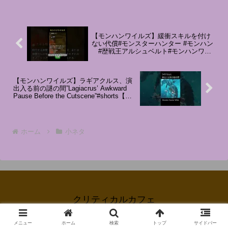
メントしていただけるとめちゃく
知れたらいいなと思います 【モ
ちゃ嬉しいです！＿＿＿＿＿＿＿
ンハンライズ】ライズ双剣完全
＿＿＿＿＿＿＿＿＿＿＿【メンバ
版‼火力と快適性を限界まで両立
ーシップ特典】 登録はこちら
させた最強双剣装備ベスト３‼初
⇒・メン限生配信アーカイブが見
心者でも扱いやすいスキル構成‼
【モンハンワイルズ】緩衝スキルを付け
れ...
...
ない代償#モンスターハンター #モンハン
#歴戦王アルシュベルト#モンハンワイ
ルズ #ワイルズ太刀 #装備紹介 #ゲーム #
ゲーム実況
【モンハンワイルズ】ラギアクルス、演
出入る前の謎の間”Lagiacrus’ Awkward
Pause Before the Cutscene”#shorts【小
ネタ】
ホーム
小ネタ
クリティカルカフェ
© 2025 クリティカルカフェ.
メニュー
ホーム
検索
トップ
サイドバー