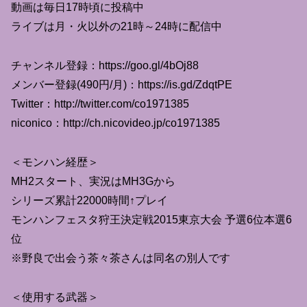
動画は毎日17時頃に投稿中
ライブは月・火以外の21時～24時に配信中
チャンネル登録：https://goo.gl/4bOj88​​
メンバー登録(490円/月)：https://is.gd/ZdqtPE
Twitter：http://twitter.com/co1971385​​
niconico：http://ch.nicovideo.jp/co1971385​​
＜モンハン経歴＞
MH2スタート、実況はMH3Gから
シリーズ累計22000時間↑プレイ
モンハンフェスタ狩王決定戦2015東京大会 予選6位本選6
位
※野良で出会う茶々茶さんは同名の別人です
＜使用する武器＞