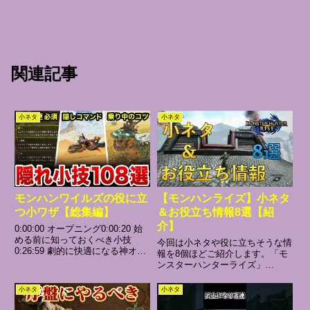
関連記事
小ネタ
小ネタ
モンハンワイルズの役に立
【モンハンライズ】小ネタ
つ小ワザ【総集編】
＆お役立ち情報8選【紹
介】
0:00:00 オープニング0:00:20 始
める前に知っておくべき小技
今回は小ネタや役に立ちそうな情
0:26:59 劇的に快適になる神オプ
報を8個ほどご紹介します。「モ
ション設定0:39:50 便利すぎる小
ンスターハンターライズ」
技1:02:21 アプデ版 便利で役に立
©CAPCOM CO., LTD. ALL
つ小技#モンハン #モンスターハ
RIGHTS RESERVED.#モンハン
小ネタ
小ネタ
ンター
ライズ#モンスターハンターライ
ズ#MonsterHunterRISE#...