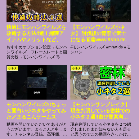
快適にモンハンワイルズを
【モンハンワイルズ小ネ
攻略する方法4選！捕獲ア
タ】 討伐後の背景で武士
イテムやメリットなど、序
になる者達www #shorts
盤から意識する事で終盤も
おすすめオプション設定→モンハ
#モンハンワイルズ #mhwilds #モ
楽に【モンスターハンター
ンワイルズ フレームレートと画
ンハン
質比較→モンハンワイルズ 弓の
ワイルズ】
使い方→モンハンワイルズ先行プ
レイ映像＆弓の新要素解説→モン
小ネタ
小ネタ
ハンワイルズ先行プレイ追加情報
→『モンハンワイルズ非公開映
像』まとめ→モンハン実況10年
目...
モンハンワイルズのちょっ
【モンハンサンブレイク】
と面白い小ネタをやってみ
現在判明している密林での
た／まるこんゲームス
小ネタ２選‼遊び要素満
載？！【モンハンライズ】
動画を開いていただいてありがと
現在判明している小ネタを２つ紹
うございます。まるこんと申しま
介しましたまだ知らない人も居る
す。チャンネル登録、高評価、コ
と思うのでこの動画をきっかけに