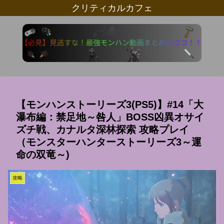
クリティカルカフェ
【モンハンストーリーズ3(PS5)】#14「大
瀑布編：禁足地～咎人」BOSS凶異オサイ
ズチ戦、カナルタ深林探索 攻略プレイ
（モンスターハンターストーリーズ3～運
命の双竜～)
攻略