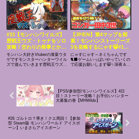
ン
覧はこちら。XBOXが想定外に高
性能であったことが判明SONYの
決算発表＆値上げ状況PS...
#33【モンハンワイルズ】
【JP/EN】第4マップを探
歴戦王ウズ・トゥナをソロ
索！モンハンストーリーズ
攻略！交わりの祭事とかも
3を攻略するにゃす😸#10
やる！夜活モンハン
(ネタバレあり)【MHST3】
モンハン大好きVtuberの漆葉ウタ
にゃすにゃす～ネミちゃんです
【MHWs】【Vtuber】
ゲですモンスターハンターワイル
🐈‍⬛ゲームいっぱいやっていくの
ズで遊んでいきます歴戦王ウズ・
で応援お願いします😸✨深夜＆朝
トゥナついに来ちゃったね装備も
から昼にかけての配信が多いの
気になるし、どんな戦法使ってく
で、就寝や寝起きのお供にどうぞ
るのか楽しみだ！※配信状況によ
😴あくびが多いですが別に眠い
りコメントを読めない時もありま
わけではありません。なんか出ち
す___________...
ゃうのです🥱⚠プレイ中にミスし
【PS5/参加型/モンハンワイルズ】4日
たり...
目！ストーリー攻略！お手伝いハンター
大募集の巻【MHWilds】
#26 ゴルトロ？導き！クエ周回！【参加
型 Steam版 モンハンワールド アイスボ
ーン】いまさらアイスボーン