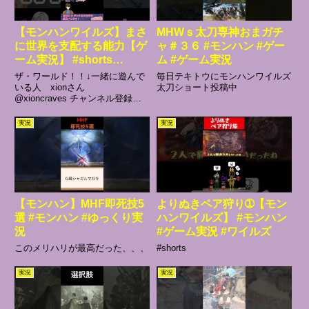
【モンハンワイルズ】まさ
MHWｓ太刀専神おまガチ
に世界を支配する能力【ゲ
ャ＃３６ #モンハン #ゲー
ーム実況】 #shorts
ム #ゲーム実況
#vtuber #切り抜き #モン
ザ・ワールド！！↓一緒に遊んで
毎日テキトウにモンハンワイルズ
ハンワイルズ #ゲーム実況
いる人 xionさん
太刀ショート投稿中
@xioncraves チャンネル登録と
#モンハン #モンスターハ
高評価をお願いします！華詩亜ち
ンター
ゃんのメン限配信も毎週２回放送
実況
実況
中！みんなメンバー登録よろしく
ね！・土曜日14時から・水曜日
20時から
【モンハン】MHF即死技5
よりぬきペア狩り➀【モン
選 #モンハン #ゆっくり実
ハンワイルズ】 #モンハン
況
#ゲーム実況 #ワイルズ
このメリハリが最高だった、、、
#shorts
実況
実況