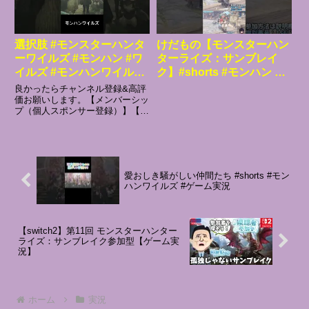
選択肢 #モンスターハンタ
けだもの【モンスターハン
ーワイルズ #モンハン #ワ
ターライズ：サンブレイ
イルズ #モンハンワイルズ
ク】#shorts #モンハン #
#ゲーム #ゲーム実況
ゲーム実況
良かったらチャンネル登録&高評
価お願いします。【メンバーシッ
プ（個人スポンサー登録）】【個
人連絡先】ttt94714@gmail.com
＝＝＝※ネタバレあり※モンスタ
ーハンターワイルズ©CAPCOM#
モンスターハンターワイルズ
#monste...
愛おしき騒がしい仲間たち #shorts #モン
ハンワイルズ #ゲーム実況
【switch2】第11回 モンスターハンター
ライズ：サンブレイク参加型【ゲーム実
況】
ホーム
実況