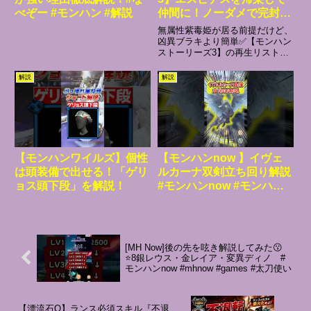
べぞー #モンハン #解説
仲間に！ノーダメで完封し
た『洞窟エスピナス』の攻
無属性紫毒姫が居る前提だけど、
略方法を解説します！！！
凶異ブラキより簡単✅【モンハン
ストーリーズ3】の再生リスト
(立ち回り/オトモン/装備/討
0:00 はじめに0:50 ペイントボー
伐/安定攻略 etc)
ル入手3:49 オトモンについて
解説
解説
6:50 装備構成について9:37 ジャ
ナフ弓作成(ジャナフ攻略)14:55
ネ...
【モンハンワイルズ】個性
【モンハンnow 】イヴェ
は頭装備で出せる！「ゲリ
ルカーナ双剣立ち回り解説
ョス頭下段」を解説！
#モンハンnow #モンハン
#mhnow #双剣
[MH Now]後の先を呟き解説してみた😗
⭐️8銀レウス・金レイア・変異ディノ #
モンハンnow #mhnow #games #太刀使い
【漂流石Q】ランス必須スキル『不退