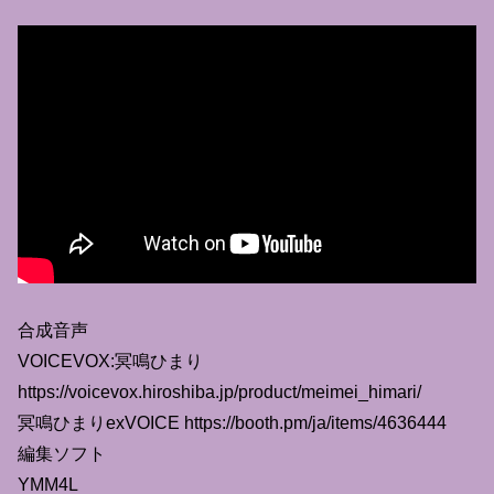
合成音声
VOICEVOX:冥鳴ひまり
https://voicevox.hiroshiba.jp/product/meimei_himari/
冥鳴ひまりexVOICE https://booth.pm/ja/items/4636444
編集ソフト
YMM4L