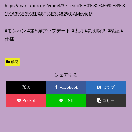
https://manjubox.net/ymm4/#:~:text=%E3%82%86%E3%8
1%A3%E3%81%8F%E3%82%8AMovieM
#モンハン #第5弾アップデート #太刀 #気刃突き #検証 #
仕様
解説
シェアする
X
Facebook
はてブ
Pocket
LINE
コピー