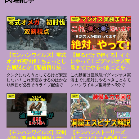
解説
解説
【モンハンワイルズ】零式
【観るだけで得する】すぐ
オメガ初討伐！ちょっとし
にやって！ゴグマジオス実
た解説とか【配信切り抜
装までにやるべきことをモ
き】
ンハンワイルズ復帰勢へ3
タンクになろうとしてるけど安定
この動画は巨戟龍ゴグマジオス実
分で解説！【モンハン/モ
しない！これ安定させるのはかな
装までに絶対にやるべきことをモ
り練習が必要そうライブ配信では
ンハンワイルズ復帰勢へ3分で解
ンスターハンターワイル
オメガ討伐のお手伝いもしてるの
説する動画だよー【動画の目次】
ズ/鎧玉/限界突破強化/アー
で良ければ是非遊びに来てくださ
00:00 動画説明00:13 防具の限界
解説
解説
ティア武器/エンドコンテ
い！0:00 フェーズ11:38 フェ
突破強化について00:39 限界突破
ンツ】
ーズ26:05 フェーズ38:35 DPS
強化のために集めるべき素材と
チェック1...
は？01:03...
【モンハンワイルズ】双剣
【モンハンストーリーズ
が強い理由徹底解説！#な
3】エスピナスを帰巣して