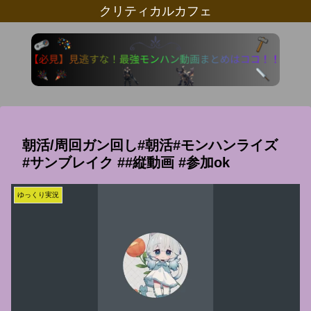
クリティカルカフェ
朝活/周回ガン回し#朝活#モンハンライズ
#サンブレイク ##縦動画 #参加ok
ゆっくり実況