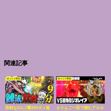
関連記事
ゆっくり実況
ゆっくり実況
双剣なのに1撃200ダメ超
えりんご一匹で挑むアルカ