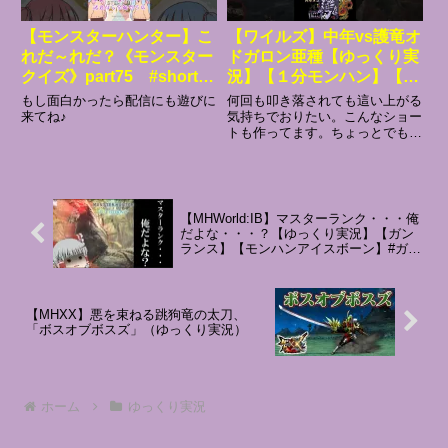
【モンスターハンター】こ
【ワイルズ】中年vs護竜オ
れだ～れだ？《モンスター
ドガロン亜種【ゆっくり実
クイズ》part75 #shorts
況】【１分モンハン】【総
#ゆっくり実況
集編】 #shorts
もし面白かったら配信にも遊びに
何回も叩き落されても這い上がる
来てね♪
気持ちでおりたい。こんなショー
トも作ってます。ちょっとでもク
スッとなれるような夫婦ハンター
の１分モンハンシリーズ作ってま
す。こちらも高評価等で応援よろ
しくです。ポチっとしてね！気軽
に見られるワイルズ版ショート
【MHWorld:IB】マスターランク・・・俺
モ...
だよな・・・？【ゆっくり実況】【ガン
ランス】【モンハンアイスボーン】#ガン
ランス
【MHXX】悪を束ねる跳狗竜の太刀、
「ボスオブボスズ」（ゆっくり実況）
ホーム
ゆっくり実況