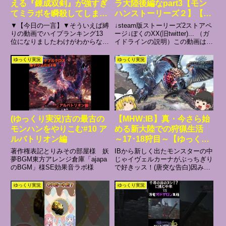
える『錬成双剣』が強すぎ
ラ大陸後編なpart3【モン
てミラボを瞬殺してしま
ハンストーリーズ２】【ゆ
う…【ゆっくり実況：モン
っくり実況】
▼【今日の一言】▼そういえば縛
↓steam版ストーリーズ2ストアペ
ハンワールドアイスボー
りの動画でハイプランキング13
ージ↓ぼくのXX(旧twitter)... （ガ
位になりましたわけがわからない
イドラインの説明）この動画は東
ン】
よ▼【おすすめの実況シリーズ】
方projectの二次創作です。東方
▼・アイスボーンのゆっくり実況
projectの二次創作に関するガイド
ゆっくり実況
ゆっくり実況
はこちら！▼【X（旧Twitter）の
ラインは下記URLをご参照下さ
アカウントはこちら！】▼▼【モ
い。使用させていただい...
ンハンMADを投稿して...
(ゆっくり実況)古の最古の
【MHW:IB】真・今さら始
モンハンをやりこむ#10 ア
める新大陸での狩猟生活
ルバトリオン編
～17･18狩目～【ゆっくり
実況】
著作権表記とりみその部屋様 妖
IBから新しく出たモンスターの中
夢BGM東方アレンジ倉庫「ajapa
じゃイヴェルカーナがぶっちぎり
のBGM」様SE効果音ラボ様
で好きッス！(唐突な告白)因みに
次回ラスボス戦です、なるべくコ
ンパクトにまとめるので見てね♡
ゆっくり実況
ゆっくり実況