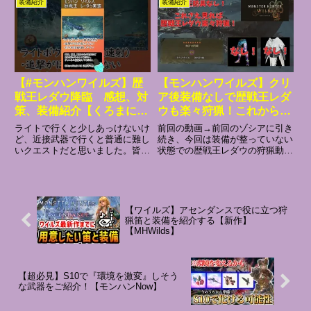
装備紹介
装備紹介
ズ/MHWilds】歴戦王装備とオメ
説：Twitter(現X)：Discordサーバ
ガ装備を組み合わせた、名実共に
ー：#モンハンワイルズ ...
最強でカッコいい弓装備を紹介。
🔽...
【#モンハンワイルズ】歴
【モンハンワイルズ】クリ
戦王レダウ降臨 感想、対
ア後装備なしで歴戦王レダ
策、装備紹介【くろまに
ウも楽々狩猟！これからワ
あ】#shorts #ワイルズ
イルズを始める方必見！
ライトで行くと少しあっけないけ
前回の動画→前回のゾシアに引き
#モンハン
【歴戦王レダウ】
ど、近接武器で行くと普通に難し
続き、今回は装備が整っていない
いクエストだと思いました。皆さ
状態での歴戦王レダウの狩猟動画
んは攻略できましたか？感想など
です。歴戦王モンスターの防具な
あればコメントしてください。---
どの強力な防具がない状態でも安
-----------------「くろまにあ」で
全に狩猟できる、という一つの基
す。黒マニアではなく、黒守にあ
準として、参考になればと思いま
です。...
す。動画投稿・編集に慣れてい
【ワイルズ】アセンダンスで役に立つ狩
な...
猟笛と装備を紹介する【新作】
【MHWilds】
【超必見】S10で『環境を激変』しそう
な武器をご紹介！【モンハンNow】