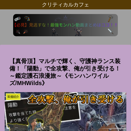
クリティカルカフェ
【真骨頂】マルチで輝く、守護神ランス装
備！「陽動」で全攻撃、俺が引き受ける！
～鑑定護石浪漫旅～《モンハンワイル
ズ/MHWilds》
装備紹介