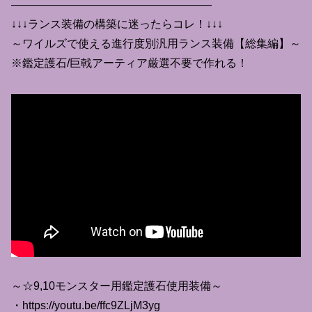
——————————————————
↓↓↓ランス装備の構築に迷ったらコレ！↓↓↓
～ワイルズで使える進行度別汎用ランス装備【総集編】～
※鑑定護石/巨戟アーティア厳選不要で作れる！
～☆9,10モンスター用鑑定護石使用装備～
・https://youtu.be/ffc9ZLjM3yg