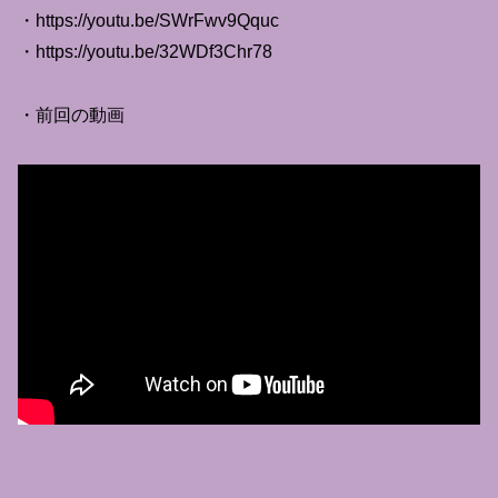
・https://youtu.be/SWrFwv9Qquc
・https://youtu.be/32WDf3Chr78
・前回の動画