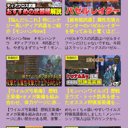
【悩んだらこれ】特にシナ
【超有能武器】属性充填カ
ジー高いディア武器をご紹
ウンターのバゼルレイダー
介【モンハンNow】
を使ってみると驚くほど汎
用性の高い武器だったので
#モンハンNow ＃モンハンナ
バゼルギウスの武器はバゼルタイ
並ハン目線で紹介します
ウ #ディアブロス #武器どう
フーンだけじゃないですね。今回
も、やぎなまずでぇ〜す！モンハ
はスラッシュアックスのバゼルレ
【モンハンNow・モンスタ
ンが楽しすぎてやめらんないぜぇ
イダーで遊んでみましたけど意外
ーハンターNow】
今回は『ディアブロスのオススメ
と操作が楽で汎用性の高い武器だ
装備紹介
装備紹介
武器』をまとめたぜ！ついに次元
と思いましたので紹介します。
変異ディアブロスがやってくるな
【モンハンNow関連動画再生リス
ぁ！！無属性武器でもがっつり...
ト】今回の動画以外にも疑問に
思...
【ワイルズ弓装備】 歴戦
【モンハンワイルズ】歴戦
王装備×オメガ装備を組み
王ウズ・トゥナ防具を使っ
合わせ、体力ゲージに赤い
たオススメ狩猟笛装備を紹
部分がある間、攻撃力と属
介
【ワイルズ弓装備】 歴戦王装備×
めちゃくちゃ扱いやすいワイルズ
性攻撃力が上がるWビルド
オメガ装備を組み合わせ、体力ゲ
狩猟笛講座出しました！メンバー
ージに赤い部分がある間、攻撃力
シップ加入は以下のリンクから
を紹介【モンハンワイル
と属性攻撃力が上がるWビルドを
MHWilds TA：喋る動画(Wilds情
ズ/MHWilds】
紹介【モンハンワイル
報中心)：VOICEROID実況・解