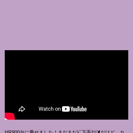
HR900台に乗せました！まだまだﾄﾞ下手ｸｿ🔰だけど、カ