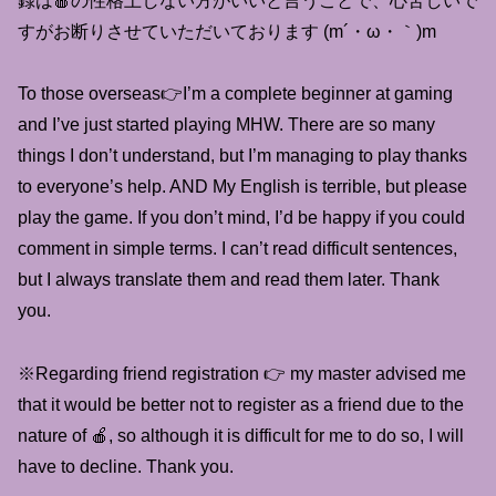
録は🍎の性格上しない方がいいと言うことで、心苦しいで
すがお断りさせていただいております (m´・ω・｀)m
To those overseas👉I’m a complete beginner at gaming
and I’ve just started playing MHW. There are so many
things I don’t understand, but I’m managing to play thanks
to everyone’s help. AND My English is terrible, but please
play the game. If you don’t mind, I’d be happy if you could
comment in simple terms. I can’t read difficult sentences,
but I always translate them and read them later. Thank
you.
※Regarding friend registration 👉 my master advised me
that it would be better not to register as a friend due to the
nature of 🍎, so although it is difficult for me to do so, I will
have to decline. Thank you.