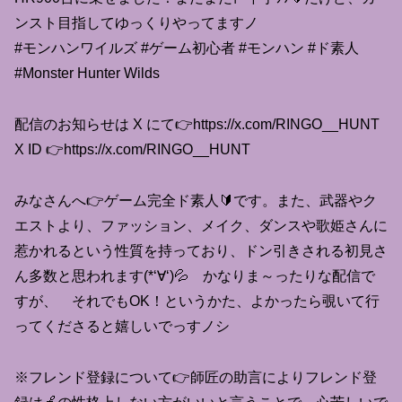
ンスト目指してゆっくりやってますノ
#モンハンワイルズ #ゲーム初心者 #モンハン #ド素人
#Monster Hunter Wilds
配信のお知らせは X にて👉https://x.com/RINGO__HUNT
X ID 👉https://x.com/RINGO__HUNT
みなさんへ👉ゲーム完全ド素人🔰です。また、武器やク
エストより、ファッション、メイク、ダンスや歌姫さんに
惹かれるという性質を持っており、ドン引きされる初見さ
ん多数と思われます(*‘∀‘)💦 かなりま～ったりな配信で
すが、 それでもOK！というかた、よかったら覗いて行
ってくださると嬉しいでっすノシ
※フレンド登録について👉師匠の助言によりフレンド登