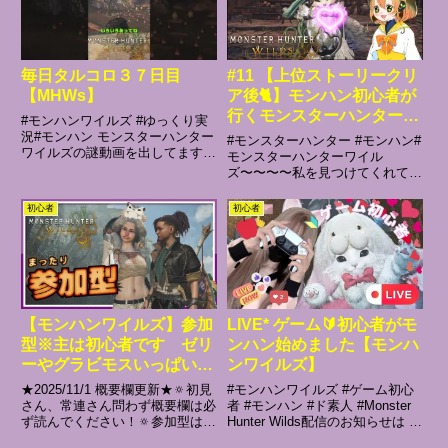
毎日タルコロ３７日目
#11 【上位ストーリークリ
【MHWs】
ア後🐈】モンハン初心者が
行くモンスターハンターワ
#モンハンワイルズ #ゆっくり実
イルズ！
況#モンハン モンスターハンター
#モンスターハンター #モンハン#
ワイルズの謎動画を出してます。
MonsterHunterWilds
モンスターハンターワイル
寝ながらやってた登場人物未完熟
ズ〜〜〜〜私を見つけてくれてあ
【PS5配信】
バナナ モンハンを過去作品もや
りがとう🫶🏻概要欄長いので必要
っているクイツキガマ亜種 ライ
なところだけ読んでね〜！初見さ
初心者
初心者
ズから初めてそこそこうまい！ヒ
んも常連さんも楽しんで貰えます
トダマドリ モンハン初心者...
ように！🫰🏻🤍 ̖́-どなたでも気軽
に話しかけてね✨チャンネル...
【モンハンワイルズ】参加
LIVE* ゲーム🔰初心者がモ
型※主は初心者です ゼリ
ンハン始めました【モンハ
ーやグラビモスいっぱい行
ンワイルズ】
こ
★2025/11/1 概要欄更新★🔅初見
#モンハンワイルズ #ゲーム初心
さん、常連さん問わず概要欄は必
者 #モンハン #ド素人 #Monster
ず読んでください！🔅参加型はコ
Hunter Wilds配信のお知らせは X
メント必須です。 順番管理をし
にて👉X ID 👉みなさんへ👉ゲー