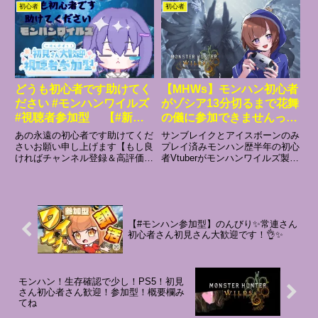
ますが呼びかけに1分以上応答が
ム完全ド素人🔰です。また、武器
初心者
初心者
ない場合は飛ばします。🔅荒らし
やクエストより、ファッション、
は無視してください。こちらで対
メイク、ダンスや歌姫さん...
処します。🔅ルール無...
どうも初心者です助けてく
【MHWs】モンハン初心者
ださい #モンハンワイルズ
がゾシア13分切るまで花舞
#視聴者参加型 【#新人
の儀に参加できませんっ
vtuberを発掘せよ #vtuber
っ！！！太刀うまくなるぞ
あの永遠の初心者です助けてくだ
サンブレイクとアイスボーンのみ
】
ー！！！【モンスターハン
さいお願い申し上げます【もし良
プレイ済みモンハン歴半年の初心
ければチャンネル登録＆高評価し
者Vtuberがモンハンワイルズ製品
ターワイルズ製品版】
ます】800人目指してます(o*。
版をやっていきたいと思いま
_。)oペコッ参加ルール↓時間の都
す！！！！！！！ついに...ずっと
合により、参加を締め切らせてい
やりたくて楽しみにしてい
ただく場合がございます。あらか
た...！！！皆で楽しもう！！＜モ
じめご了承くださいます...
ンハンワイルズ〜あらすじ〜...
【#モンハン参加型】のんびり✨常連さん
初心者さん初見さん大歓迎です！👌✨
モンハン！生存確認で少し！PS5！初見
さん初心者さん歓迎！参加型！概要欄み
てね