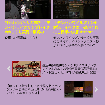
してます。 VOICEVOX:ずんだも
ん、VO...
狂化2が出た人の末路 #モ
【モンハンワイルズ】1分
ンハンライズサンブレイク
解説 イベクエ 砂がくれ
#ゆっくり実況 #銀翼の凶
にし夜半の火影＃short #
星
モンハン＃ワイルズ＃ゲー
使用した音源はこちら⬇️
モンハンワイルズのゆっくり実況
ム攻略
になります。イベントクエスト砂
がくれにし夜半の火影について動
画を作ってみました。ぜひ参考に
してみてください。＃モンハン＃
モンハンワイルズ＃ゲーム攻略＃
short使用ソフト編集ソフト
YMM4効果音 効果音ラボB...
昼活/#参加型#モンハン#ライズ/#サンブ
レイク#プロハン#雑談#登録/#高評価#コ
メント宜しくね！#2日の徹夜#土日配信モ
ンハン
【ゆっくり実況】もっと世界を救うガン
ランサー切り抜きpart58【MHWs/モンハ
ンワイルズ/ガンランス】