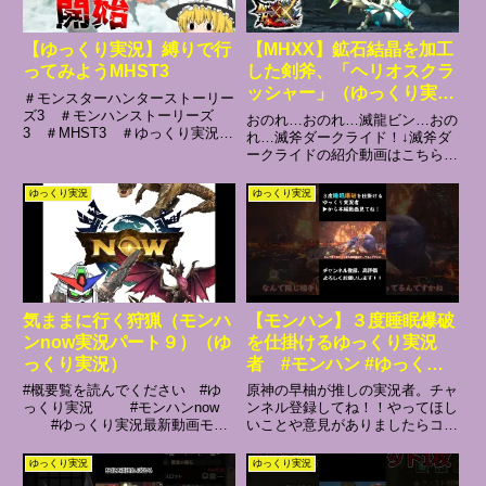
【ゆっくり実況】縛りで行
【MHXX】鉱石結晶を加工
ってみようMHST3
した剣斧、「ヘリオスクラ
ッシャー」（ゆっくり実
＃モンスターハンターストーリー
況）
ズ3 ＃モンハンストーリーズ
おのれ…おのれ…滅龍ビン…おの
3 ＃MHST3 ＃ゆっくり実況今
れ…滅斧ダークライド！↓滅斧ダ
回からモンスターハンターストー
ークライドの紹介動画はこちら・
リーズ3の体験版の実況プレイさ
編集ソフトゆっくり
せていただきます！縛りプレイで
MovieMaker4#mhxx
ゆっくり実況
ゆっくり実況
【素材】効果音ラボ様
気ままに行く狩猟（モンハ
【モンハン】３度睡眠爆破
ンnow実況パート９）（ゆ
を仕掛けるゆっくり実況
っくり実況）
者 #モンハン #ゆっくり
実況 #モンハンワールド #
#概要覧を読んでください #ゆ
原神の早柚が推しの実況者。チャ
モンハンアイスボーン
っくり実況 #モンハンnow
ンネル登録してね！！やってほし
#ゆっくり実況最新動画モン
いことや意見がありましたらコメ
#shorts #歴戦王
ハンnowパート９になりますこの
ントやXのDMなどで教えてくだ
動画にてシーズン７は終わりにな
さい！！動画編集ソフト→ゆっく
ゆっくり実況
ゆっくり実況
ったな・・・・・
りMovieMaker4VOICEVOX使用