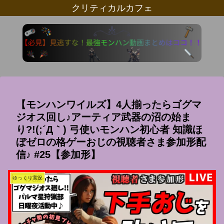
クリティカルカフェ
【モンハンワイルズ】4人揃ったらゴグマ
ジオス回し♪アーティア武器の沼の始ま
り?!(;´Д｀) 弓使いモンハン初心者 知識ほ
ぼゼロの格ゲーおじの視聴者さま参加形配
信♪ #25【参加形】
ゆっくり実況