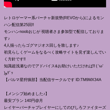
レトロゲーマー系バーチャ新規勢(REVOから)によるモン
ハン配信第25回!!
モンハンnoobおじが 視聴者さま参加型で配信しておりま
す♪
4人揃ったらゴグマジオス回しを致します♪
初見らしくゲームをなるべく攻略サイトを見ず楽しんでい
く方針です!!
知識超浅瀬なのでアドバイス&お助けいただければ!! ( ‘ω’
)وｸﾞｯ
【パルマ星狩猟部】当配信サークルです ID:TM9MX34A
【メンシプ始めました♪】
最安プラン 140円@月
レイヤーバーチャプレイヤーにしてのびしろファイターズ