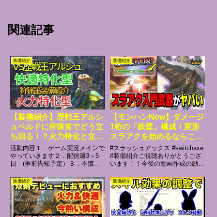
関連記事
装備紹介
装備紹介
【装備紹介】歴戦王アルシ
【モンハンNow】ダメージ
ュベルドに狩猟笛でどう立
1桁の「鉄壁」構成！変形
ち回る！？火力特化と立ち
スラアクを始めるならこれ
回り特化型ビルドの紹介
一本でOK(VOICEVOX)
活動内容１．ゲーム実況メインで
#スラッシュアックス #switchaxe
【モンハンワイルズ】【狩
やっていきます２．配信週3～5
#装備紹介ご視聴ありがとうござ
日 (事前告知予定）３．不慣れ
います！！今後の動画作成の励み
猟笛】
ですが温かいコメントでお願いし
になりますのでよければチャンネ
ますモンハン歴・2nd ・
ル登録、高評価お願いします。---
装備紹介
装備紹介
2ndG ・3rd ・XX・
-------目次----------00:00 はじめに
WORLD（トロコン） ・
01:30 装...
ICEBORN（トロコン） ・
RISE（...