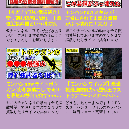
【今ガチで熱い武器紹介】
モンハンnow スキル が上
斬り刻む快感に沼れ！！最
方修正されて１部の 装備
強近接武器という噂の双剣
がぶっ壊れに！太刀 弓 な
の超快適型構成を徹底解
どでも使えます♪片手剣
☮️チャンネルに来ていただきあり
※このチャンネルの動画は全て拡
説！！【#モンスターハン
双剣 ヘビィ ライトボウ
がとうございます☮️主のりゅうじ
散希望しておりますのでＳＮＳで
です！よろしくお願いします♫⭐
拡散したりラインで共有ＯＫです
ターワイルズ】
ガン スラアク チャア
タイムテーブル⭐0:00 挨拶＆内容
♪モンハンnow マガイマガド の
ク ガンランスでも♪ ラ
説明1:15 装備紹介6:31 実戦解説
ステップショット ライトボウガ
装備紹介
装備紹介
ンス武器は汎用最強格に☆
13:55 まとめ＆雑談15:23 最後の
ン で並ハンが錬成なしで★１０
挨拶⭐今おすすめの動画⭐【零...
をどこまで倒せるか試してきた♪
マガイマガド の ステッ...
モンハンnow ライトボウ
【モンハンワイルズ】現環
ガン 装備 錬成なし で★10
境最強防御力vs歴戦王ウズ
を最短20秒台で倒す●●●で
トゥナ #モンスターハンタ
最強 の隠れ強 武器 を紹
ー #モンハン #装備紹介 #
※このチャンネルの動画は全て拡
どうも、あぐーまんです！！モン
介！ スライディングリロ
ゲーム #ゲーム実況 #ワイ
散希望しておりますのでＳＮＳで
スターハンターワイルズをメイン
拡散したりラインで共有ＯＫです
に、毎日ショート更新中！このチ
ード スラリロ スタイル
ルズ太刀 #ワイルズ #ウズ
♪モンハンnow マガイマガド の
ャンネルでは、「生産武器だって
強化 パラメータ選択 攻
トゥナ #games #ずんだも
ステショライト で拡散弾のダメ
使ってほしい！！」という思いか
撃力 属性
ん
ージが４４００オーバー出せる装
ら、いろんな武器の魅力を紹介し