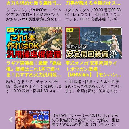
火力を求めた新５属性弓
刀専が教える今期のオスス
【MHWilds】
メ太刀装備3選【モンハン
タイムスタンプ▼0:00オープニン
↓タイムスタンプ00:00 冒頭00:58
ワイルズ/MHWilds】（ア
グ.狩友の皆様へ1:26各種ビンの
①「レエララト」03:58 ②「ラエ
おさらい3:56属性環境に変化して
エラト」06:44 ②番外編「レギオ
ップデート第3弾/歴戦王
きた理由5:18現環境の最強テンプ
ス用ラエエラト」08:18 ③「歴戦
ヌ・エグドラ/太刀装備）
レ6:12防具.全身のステータス
王ヌ・エグドラ用対策装備」
防具
防具
7:43おすすめのお食事8:20おすす
11:52 まとめ《イチオシ動画》火
めの火属性弓10:36おすすめの
力狂いの逆恨み太刀装備⇒生...
水...
ラギア実装後！最新『操虫
零式オメガ 安定周回ライ
棍』装備はこれ1本で遊べ
トボウガン装備！
る！おすすめ火力汎用装備
【MHWilds】【モンハンワ
紹介 モンハンワイルズ
イルズ】
励みになるので、チャンネル登
0:38 武器・防具・スキル2:34 実
MHWilds MHWs：モンス
録・高評価をよろしくお願いしま
戦いつもご視聴ありがとうござい
す！0:00 武器・防具1:30 スキル
ます。今回は新たに追加された、
ターハンターワイルズ そ
解説6:10 試し切り#モンハン#モ
零式オメガプラネテスを安定して
うちゅうこん 虫棒
ンハンワイルズ#操虫棍
周回出来るライトボウガン装備の
ご紹介です。討伐のコツなんかも
解説してますので、是非最後まで
ご覧ください。このチ...
【MHWI】ストーリーの攻略におすすめ
の弓装備紹介と必須スキルの解説、重ね
着などのDLCの受け取り方【モンハンワ
ールド：アイスボーン】