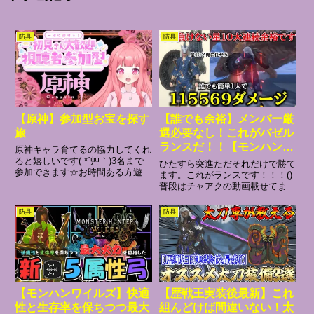
防具
防具
【原神】参加型お宝を探す
【誰でも余裕】メンバー厳
旅
選必要なし！これがバゼル
ランスだ！！【モンハン
原神キャラ育てるの協力してくれ
now 大連続 バゼル オオナ
ると嬉しいです( *´艸｀)3名まで
ひたすら突進ただそれだけで勝て
参加できます☆お時間ある方遊び
ズチ】
ます。これがランスです！！！()
ましょう～！原神ID：896449649
普段はチャアクの動画載せてます
チャンネル登録＆いいねお待ちし
おすすめ⬇️【激推し】卵チャアク
てます☆コメントくれると喜びま
の性能が強すぎ謙信なのでみんな
防具
防具
す！☆～～～～～～～～～～～～
におすすめしたすぎる件【モンハ
～～～～～～～...
ンnow エッグトイアームズ チャ
ージアックス】装備⬇️...
【モンハンワイルズ】快適
【歴戦王実装後最新】これ
性と生存率を保ちつつ最大
組んどけば間違いない！太