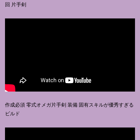
回 片手剣
作成必須 零式オメガ片手剣 装備 固有スキルが優秀すぎる
ビルド