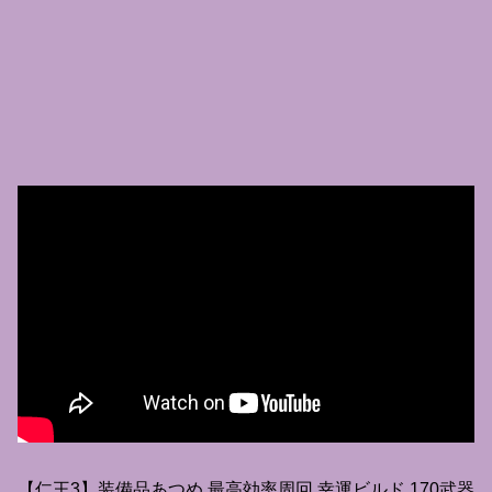
【仁王3】装備品あつめ 最高効率周回 幸運ビルド 170武器