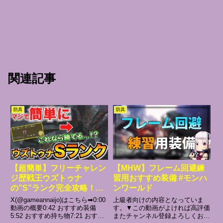
関連記事
防具
防具
【超簡単】フリーチャレン
【MHW】フレーム回避練
ジ歴戦王ウズトゥナ
習用おすすめ装備 #モンハ
の”S”ランク完全攻略！お
ンワールド
すすめ装備や立ち回りを解
X(@gameannaijo)はこちら➡︎0:00
上級者向けの内容となっていま
説/限定チャーム【モンハ
動画の概要0:42 おすすめ装備
す。▼この動画がよければ高評価
5:52 おすすめ持ち物7:21 おすす
またチャンネル登録よろしくお願
ンワイルズ】