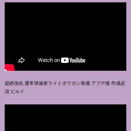
超絶強化 通常弾速射ライトボウガン装備 アプデ後 作成必
須 ビルド