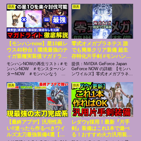
め料理9:39 ソロで挑戦する方法
いします！■前回の動画→■次の
10:06 攻略チャート10:48 実戦解
動画→Twitter→サブチャンネル
防具
防具
説22:23 ウズ・トゥナ戦のコツ
→■よくいただく質問Q.装備は何
24:...
ですか？A.動画で紹介しています
→Q.操作設定(照準感...
【モンハンnow】星10銀レ
零式オメガプラネテス 誰
ウス40秒台！環境最強のテ
でも簡単クリア装備 超生
ィガ亜種実装後マガドライ
存特化片手剣 #モンハンワ
ト装備構成を徹底解説！
イルズ #shorts
モンハンNOWの再生リスト↓＃モ
提供：NVIDIA GeForce Japan
【マガイマガドライトボウ
ンハンNOW ＃モンスターハン
GeForce NOW の詳細: 【モンハ
ターNOW ＃モンハンなう ＃
ンワイルズ】零式オメガプラネテ
ガン/モンスターハンター
モンハンnow ＃モンハンナウメ
ス 安定攻略方法 解説 PSも神護
Now/モンハンNOW/モンハ
ンバーシップ登録はこちらからお
石も不要 片手【モンスターハン
防具
防具
ンなう/モンハンナウ】
願いします！特典：スタンプ/バ
ター WILDS】アプデ後検証 散弾
ッジの利用、モンハンNOWの情
が超絶強化 威力UP...
報共有や雑談、ワイルズ/サ...
【最終アプデ】汎用性高
レダウγ採用！最新『片手
い‼️迷ったら作るべきワイ
剣』装備はこれ1本で遊べ
ルズ太刀最強装備4選【モ
る！おすすめ火力汎用装備
ンハンワイルズ】
紹介 モンハンワイルズ