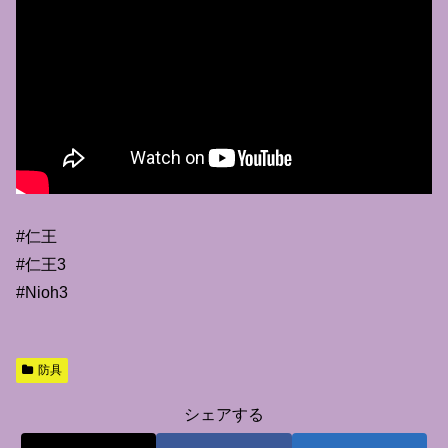
#仁王
#仁王3
#Nioh3
防具
シェアする