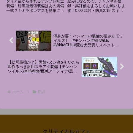
クリア後から作れるテンプレ剣士
励みになるので、チャンネル登
MHWilds MHWs：モンス
装備！対黒龍最強装備はあの装備
録・高評価をよろしくお願いしま
一式？！ミラボレアスを簡単に倒
す！0:00 武器・防具2:19 スキル
ターハンターワイルズ
せる攻略法アルバトリオン攻略徹
解説8:07 試し切り#モンハン#モ
底解説アイスボーンの人口が増え
ンハンワイルズ#片手剣
てる理由パンパンセミ主体の奴は
大体地雷#ワイルズ#mhwilds #モ
ンハンワイルズ#モン...
渾身が要！ハンマーの装備の組み方【ワ
イルズ】 #モンハン #MHWilds
#WhiteCUL #変な犬兄貴リスペクト
#shorts
【結局最強か？】黒蝕×ヌシ魂を引いたら
即作るべき汎用スラアク装備【モンハン
ワイルズ/MHWilds/巨戟アーティア/黒色
一体】
ホーム
防具
クリティカルカフェ