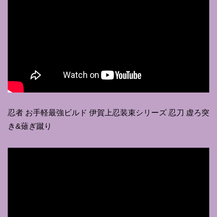
忍者 お手軽最強ビルド 伊賀上忍装束シリーズ 忍刀 虚ろ突
き&薙ぎ蹴り