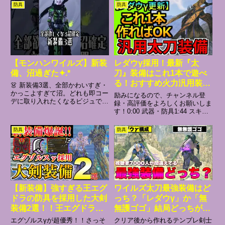
説動画などを投稿しています。チ
m(__)m※補足➡序盤装備の脚防
防具
防具
ャンネル登録してくださると、い
具はインゴット(MR防具)が作れ
ちごオレが飛んで喜びます。ぜひ
るまではハンターSグリーヴ(上位
よろしくお願いします。■チャン
防具)を使ってました。【他...
ネ...
【モンハンワイルズ】新装
レダウγ採用！最新『太
備、沼過ぎた✦.*
刀』装備はこれ1本で遊べ
る！おすすめ火力汎用装備
👗 新装備3選、全部かわいすぎ・
紹介 モンハンワイルズ
かっこよすぎて沼。どれも即コー
励みになるので、チャンネル登
デに取り入れたくなるビジュです
MHWilds MHWs：モンス
録・高評価をよろしくお願いしま
✨お気に入りがあったらコメント
す！0:00 武器・防具1:44 スキル
ターハンターワイルズ
で教えてね💬チャンネル登録高評
解説5:40 試し切り#モンハン#モ
価も忘れないでね₍ᐢᵒ̴̶̷̥́ ·̮ ᵒ̴̶̷̥́ ᐢ₎ぅʓぅʓ#
ンハンワイルズ#太刀
防具
防具
モンハン#モンハンワ...
【新装備】強すぎる王エグ
ワイルズ太刀最強装備はど
ドラの防具を採用した大剣
っち？「レダウγ」か「無
装備2選！！王エグドラ実
無護ゴゴ」結局どっちが強
戦付き【モンハンワイル
いか徹底解決【モンハンワ
エグゾルスγが超優秀！！さっそ
クリア後から作れるテンプレ剣士