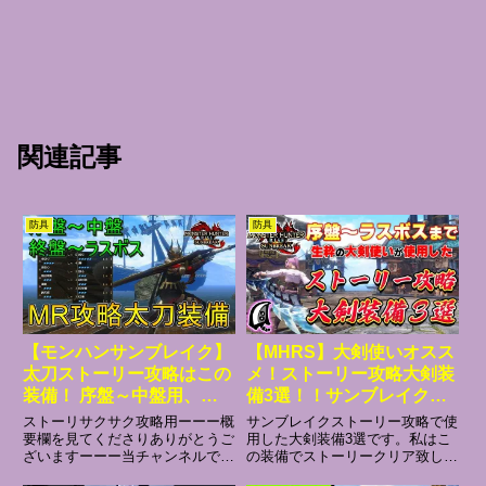
関連記事
防具
防具
【モンハンサンブレイク】
【MHRS】大剣使いオスス
太刀ストーリー攻略はこの
メ！ストーリー攻略大剣装
装備！ 序盤～中盤用、終
備3選！！サンブレイク序
盤～ラスボス用の2種類を
盤～ラスボスまで【MHサ
ストーリサクサク攻略用ーーー概
サンブレイクストーリー攻略で使
紹介(ゆっくり実況)
ンブレイク】
要欄を見てくださりありがとうご
用した大剣装備3選です。私はこ
ざいますーーー当チャンネルで
の装備でストーリークリア致しま
は、モンハンの動画をメインに解
した。参考になれば幸いです