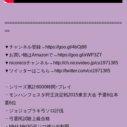
==============================================
==
▼チャンネル登録→https://goo.gl/4bOj88
▼お買い物はAmazonで→https://goo.gl/xWP3ZT
▼niconicoチャンネル→http://ch.nicovideo.jp/co1971385
▼ツイッターはこちら→http://twitter.com/co1971385
・シリーズ累計8000時間↑プレイ
・モンハンフェスタ狩王決定戦2015東京大会 予選6位本
選6位
・ジョジョブラキ弓ソロ討伐
・弓選民試験上級合格
・MH4.MH3G弓ソロ縛り全制覇