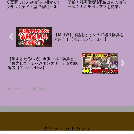
ズ】
イルズ】【太刀装備】
く更新した大剣装備の紹介です！
装備！対黒龍最強装備はあの装備
ブラックナイト型で歴戦王ヌ・エ
一式？！ミラボレアスを簡単に倒
グドラ実戦もあります。被弾も多
せる攻略法アルバトリオン攻略徹
く立ち回りが甘いですがご了承い
底解説アイスボーンの人口が増え
ただければ幸いです。☆本動画の
てる理由パンパンセミ主体の奴は
流れ☆0:00 OP＆挨拶0:45①王エ
大体地雷#ワイルズ#王レダウ#モ
グドラ対策大剣装備2...
ンハンワイルズ#モンハン #...
【ＭＨＷ】序盤おすすめの武器＆防具を
大紹介！【モンハンワールド】
【逃すとだるいぞ】今狙い目の防具と
『優先して狩るべきモンスター』を徹底
解説【モンハンNow】
ホーム
防具
クリティカルカフェ