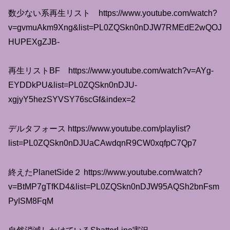
数少ない系再生リスト https://www.youtube.com/watch?
v=gvmuAkm9Xng&list=PL0ZQSkn0nDJW7RMEdE2wQOJ
HUPEXgZJB-
再生リストBF https://www.youtube.com/watch?v=AYg-
EYDDkPU&list=PL0ZQSkn0nDJU-
xgjyY5hezSYVSY76scGf&index=2
デルタフォース https://www.youtube.com/playlist?
list=PL0ZQSkn0nDJUaCAwdqnR9CW0xqfpC7Qp7
終えたPlanetSide２ https://www.youtube.com/watch?
v=BtMP7gTfKD4&list=PL0ZQSkn0nDJW95AQSh2bnFsm
PyISM8FqM