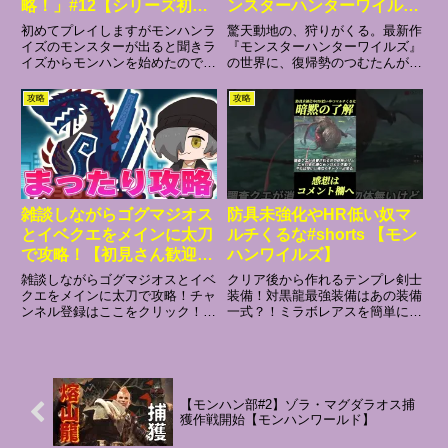
略！」#12【シリーズ初め
ンスターハンターワイル
てのモンハンストーリーズ
ズ】モンハンライブ配信
初めてプレイしますがモンハンラ
驚天動地の、狩りがくる。最新作
３/運命の双竜】ネタバレ
イズのモンスターが出ると聞きラ
『モンスターハンターワイルズ』
イズからモンハンを始めたので楽
の世界に、復帰勢のつむたんが帰
注意 #mhstories3
しみです！●初見で楽しんでいる
ってきました！今回の配信は、み
方がおられますので進行度以上の
んなでワイワイ楽しめるモンハン
攻略
攻略
ネタバレはお控えください✨●ゆ
ワイルズ参加型ライブ配信です
っくり楽しみたいのでアドバイス
✨【ロビーID】
は基本無しでお願いいたしま
=========9V37M4QQ======.
す。...
..
雑談しながらゴグマジオス
防具未強化やHR低い奴マ
とイベクエをメインに太刀
ルチくるな#shorts 【モン
で攻略！【初見さん歓迎】
ハンワイルズ】
【モンハンワイルズ】
雑談しながらゴグマジオスとイベ
クリア後から作れるテンプレ剣士
クエをメインに太刀で攻略！チャ
装備！対黒龍最強装備はあの装備
ンネル登録はここをクリック！
一式？！ミラボレアスを簡単に倒
→ Twitter ⚠️不快に捉えたコメン
せる攻略法アルバトリオン攻略徹
ト、ユーザー、悪質チーターはブ
底解説アイスボーンの人口が増え
ロック、通報の対象となります。
てる理由パンパンセミ主体の奴は
～快宴隊メンバーのチャンネル～
大体地雷#ワイルズ#mhwilds #モ
シトラス（ポケモン...
ンハンワイルズ#モン...
【モンハン部#2】ゾラ・マグダラオス捕
獲作戦開始【モンハンワールド】