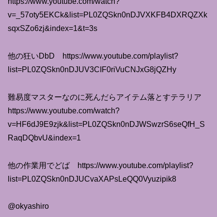
https://www.youtube.com/watch?
v=_57oty5EKCk&list=PL0ZQSkn0nDJVXKFB4DXRQZXk
sqxSZo6zj&index=1&t=3s
他の狂いDbD https://www.youtube.com/playlist?
list=PL0ZQSkn0nDJUV3CIF0riVuCNJxG8jQZHy
難易度マスターなのに死んだらアイテム落とすテラリア
https://www.youtube.com/watch?
v=HF6dJ9E9zjk&list=PL0ZQSkn0nDJWSwzrS6seQfH_S
RaqDQbvU&index=1
他の作業用でどば https://www.youtube.com/playlist?
list=PL0ZQSkn0nDJUCvaXAPsLeQQ0Vyuzipik8
@okyashiro