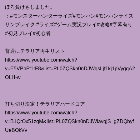
ぼろ負けもしました。
：#モンスターハンターライズ#モンハン#モンハンライズ
サンブレイク #ライズ#ゲーム実況プレイ#攻略#字幕有り
#初見プレイ#初心者
普通にテラリア再生リスト
https://www.youtube.com/watch?
v=E5VPbFt1rF8&list=PL0ZQSkn0nDJWqsLjf1kj1pVygqA2
OLH-w
打ち切り決定！テラリアハードコア
https://www.youtube.com/watch?
v=B1QrOx51zqM&list=PL0ZQSkn0nDJWiavqjS_gZDQbyf
UeBOkVv