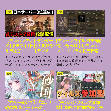
攻略
攻略
【モンハンアウトランダー
[モンハンワイルズPS5配
ズ】βテスト7日目！攻略や
信] 数ヵ月ぶりモンハ
育成など！！！【モンスタ
ン！ ffコラボ初見攻略
ーハンターアウトランダー
中！コメント&参加大歓
モンハンアウトランダーズの再生
モンハンワイルズ配信中！コメン
ズ/MHO】
迎！初見さんも気軽にどう
リスト↓＃モンハンアウトランダ
ト&参加大歓迎です！初見さんも
ーズ ＃モンスターハンターアウ
気軽にどうぞ^^
ぞ^^
トランダーズ ＃MHOメンバー
シップ登録はこちらからお願いし
攻略
攻略
ます！特典：スタンプ/バッジの
利用、モンハンNOWの情報共有
や雑談、ワイルズ/サンブレイ
ク...
【神ゲー確定？】「エナと
【モンハンワイルズ参加
砂の国 ストーリー攻
型】気軽に参加歓迎✨【モ