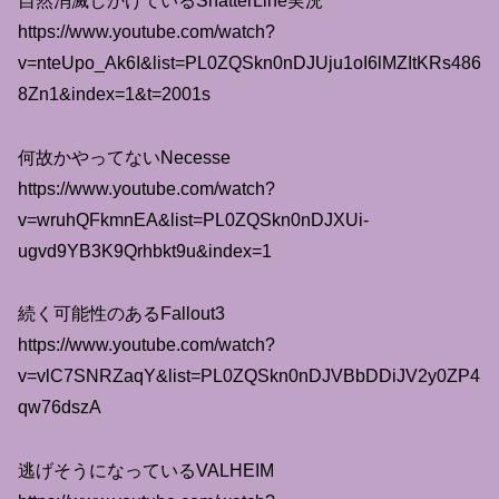
自然消滅しかけているShatterLine実況
https://www.youtube.com/watch?
v=nteUpo_Ak6I&list=PL0ZQSkn0nDJUju1oI6lMZItKRs486
8Zn1&index=1&t=2001s
何故かやってないNecesse
https://www.youtube.com/watch?
v=wruhQFkmnEA&list=PL0ZQSkn0nDJXUi-
ugvd9YB3K9Qrhbkt9u&index=1
続く可能性のあるFallout3
https://www.youtube.com/watch?
v=vlC7SNRZaqY&list=PL0ZQSkn0nDJVBbDDiJV2y0ZP4
qw76dszA
逃げそうになっているVALHEIM