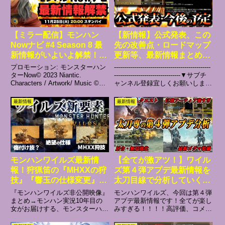
【ミラー配信】モンハン
【新情報】公式発表、この
Nowナビ #4 Season 8 最
先の改善点・ロードマップ
新情報がいよいよ解禁！み
更新等、最新情報まとめ
んなで一緒にチェックしよ
【モンハンワイルズ】
プロモーション: モンスターハン
------------------------------------------------
う！
ターNow© 2023 Niantic.
---------------------------------▼サブチ
Characters / Artwork/ Music ©
ャンネル登録宜しくお願いします
CAPCOM CO., LTD.#モンハン
(_ _) ▼ツイッター。配信.動画
Nowナビ #モンハンNow #モンス
投稿...
最新情報
最新情報
ターハンター「誰もが楽しく...
モンハンワイルズ最新情
【全てが激アツ！】ワイル
報！狩猟笛の『MHXXの狩
ズ第４弾アプデ最新情報を
技』『響玉の仕様変更』
太刀目線で分析していく！
『震打ち』『新モーショ
【モンハンワイルズ】
『モンハンワイルズ非公開映像』
モンハンワイルズ、今回は第４弾
ン』の解説と考察まとめ
まとめ→モンハン実況10年目の
アプデ最新情報です！全てが楽し
女がお届けする、モンスターハン
みすぎる！！！！高評価、コメン
【モンスターハンターワイ
ターワイルズ実況Monster Hunter
ト、チャンネル登録よろしくお願
ルズ】
Wildsの新情報の解説・攻略・小
いしまーす！！▼スキル「抜刀