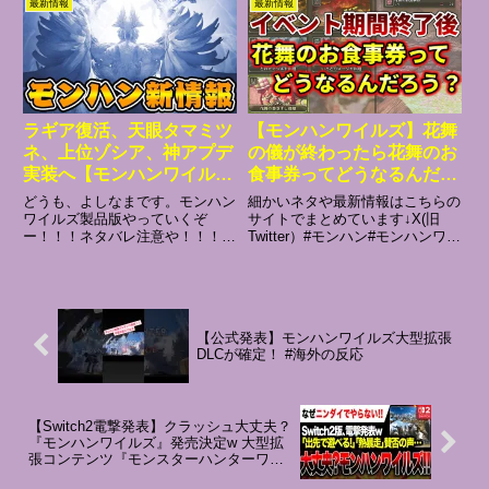
最新情報
最新情報
ネタ・装備紹介・イベント・新情
術」の解説とオススメな理由▼居
報まとめ等を中心に動画投稿して
合抜刀気刃斬り・まず知っておく
います#モ...
べきタイミングのコツなど▼居合
初...
ラギア復活、天眼タマミツ
【モンハンワイルズ】花舞
ネ、上位ゾシア、神アプデ
の儀が終わったら花舞のお
実装へ【モンハンワイル
食事券ってどうなるんだろ
ズ】
うね【モンスターハンター
どうも、よしなまです。モンハン
細かいネタや最新情報はこちらの
WILDS】
ワイルズ製品版やっていくぞ
サイトでまとめています↓X(旧
ー！！！ネタバレ注意や！！！ほ
Twitter）#モンハン#モンハンワイ
っっつとに嬉しい！！！↓元動画
ルズ
モンスターハンターワイルズ シ
ョーケース | 2025.3.25再生リス
トツイッターツイッチ（生配信は
こちらよしなまモデルP...
【公式発表】モンハンワイルズ大型拡張
DLCが確定！ #海外の反応
【Switch2電撃発表】クラッシュ大丈夫？
『モンハンワイルズ』発売決定w 大型拡
張コンテンツ『モンスターハンターワイ
ルズ：アセンダンス』の発売も決定／ニ