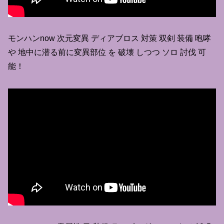
モンハンnow 次元変異 ディアブロス 対策 双剣 装備 咆哮
や 地中に潜る前に変異部位 を 破壊 しつつ ソロ 討伐 可
能！