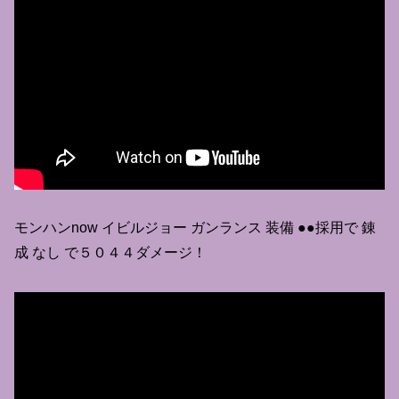
モンハンnow イビルジョー ガンランス 装備 ●●採用で 錬
成 なし で５０４４ダメージ！