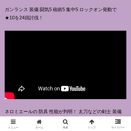
ガンランス 装備 闘気5 砲術5 集中5 ロックオン発動で
★10を24頭討伐！
ネロミエールの 防具 性能が判明！ 太刀などの剣士 装備
や ヘビィ ライト 弓 ガンランス 双剣 片手剣 スラアクなど
の剣士用装備を紹介♪
メニュー
ホーム
検索
トップ
サイドバー