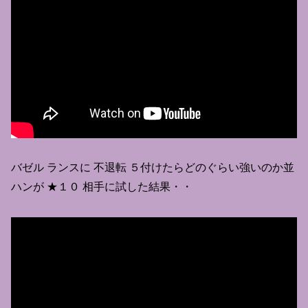
バゼル ランスに 不退転 ５付けたらどのぐらい強いのか並
ハンが ★１０ 相手に試した結果・・