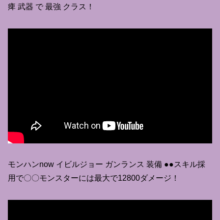
痺 武器 で 最強 クラス！
モンハンnow イビルジョー ガンランス 装備 ●●スキル採
用で〇〇モンスターには最大で12800ダメージ！