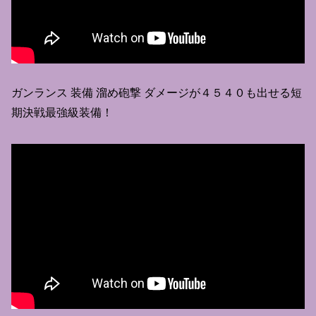
ガンランス 装備 溜め砲撃 ダメージが４５４０も出せる短
期決戦最強級装備！