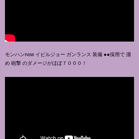
モンハンnow イビルジョー ガンランス 装備 ●●採用で 溜
め 砲撃 のダメージがほぼ７０００！