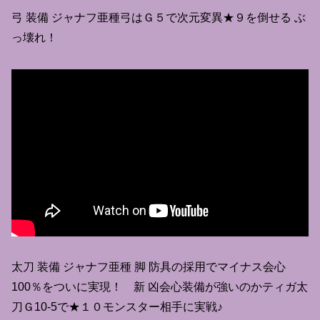
弓 装備 ジャナフ亜種弓はＧ５で次元変異★９を倒せる ぶ
っ壊れ！
太刀 装備 ジャナフ亜種 脚 防具の採用でマイナス会心
100％をついに実現！ 新 凶会心装備が強いのかティガ太
刀Ｇ10-5で★１０モンスター相手に実戦♪