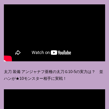
太刀 装備 アンジャナフ亜種の太刀Ｇ10-5の実力は？ 並
ハンが★10モンスター相手に実戦！