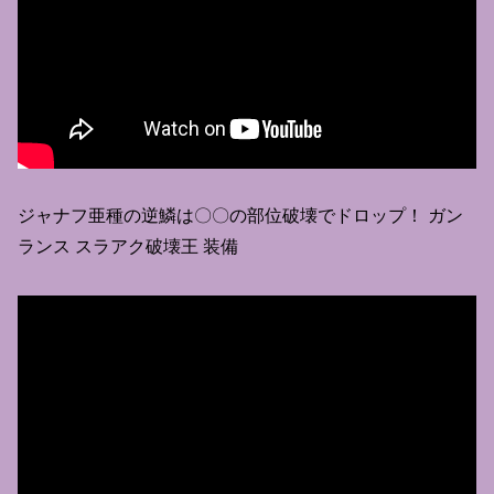
ジャナフ亜種の逆鱗は〇〇の部位破壊でドロップ！ ガン
ランス スラアク破壊王 装備