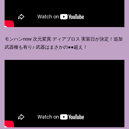
モンハンnow 次元変異 ディアブロス 実装日が決定！追加
武器種も有り♪ 武器はまさかの●●超え！