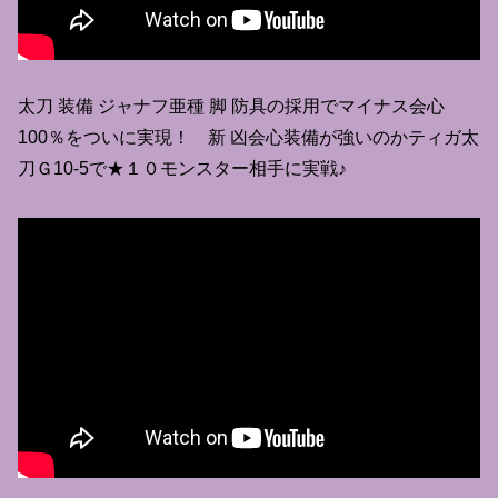
太刀 装備 ジャナフ亜種 脚 防具の採用でマイナス会心
100％をついに実現！ 新 凶会心装備が強いのかティガ太
刀Ｇ10-5で★１０モンスター相手に実戦♪