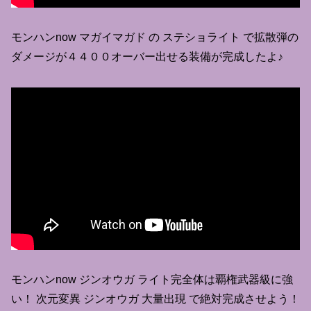
モンハンnow マガイマガド の ステショライト で拡散弾の
ダメージが４４００オーバー出せる装備が完成したよ♪
モンハンnow ジンオウガ ライト完全体は覇権武器級に強
い！ 次元変異 ジンオウガ 大量出現 で絶対完成させよう！