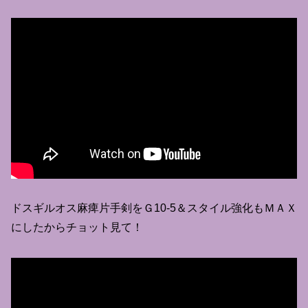
ドスギルオス麻痺片手剣をＧ10-5＆スタイル強化もＭＡＸ
にしたからチョット見て！