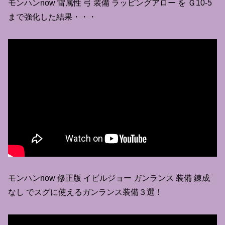
モンハンnow 雷属性 弓 装備 ラッピングアロー を Ｇ10-5
まで強化した結果・・・
モンハンnow 修正版 イビルジョー ガンランス 装備 錬成
なし でスグに使えるガンランス装備３選！