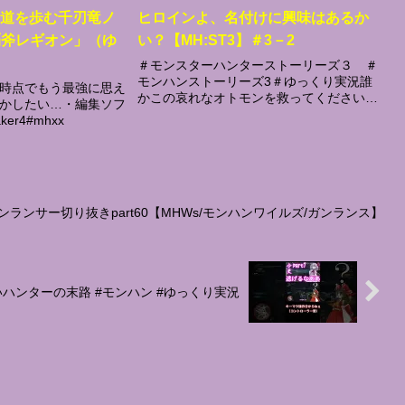
の道を歩む千刃竜ノ
ヒロインよ、名付けに興味はあるか
覇斧レギオン」（ゆ
い？【MH:ST3】＃3－2
＃モンスターハンターストーリーズ３ ＃
モンハンストーリーズ3＃ゆっくり実況誰
時点でもう最強に思え
かこの哀れなオトモンを救ってください明
かしたい…・編集ソフ
日は更新ありません！ハロワ行かなきゃだ
er4#mhxx
からね！X(旧Twitter)＠0SIKININGEN小説
家になろうにて執筆中！そちらも...
ンサー切り抜きpart60【MHWs/モンハンワイルズ/ガンランス】
ハンターの末路 #モンハン #ゆっくり実況