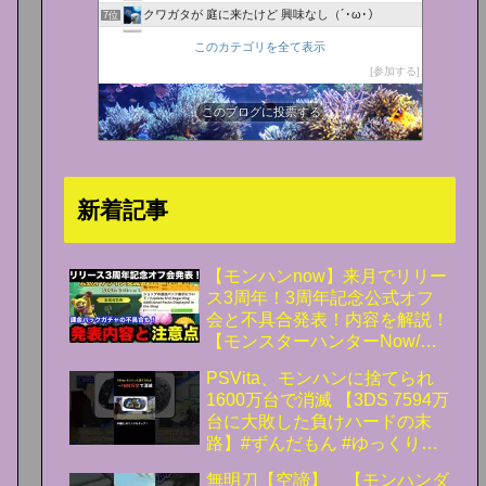
クワガタが 庭に来たけど 興味なし（´･ω･）
7位
ちゃちゃのgdgdな日常
8位
このカテゴリを全て表示
ゲーム攻略・NEO
9位
参加する
にわかゲーマー奮闘記
10位
モンハンを１０倍楽しむ！
このブログに投票する
11位
モンハン攻略まとめ隊
12位
まあ、日記です(笑)
13位
モンハンライズ攻略まとめ速報
14位
新着記事
MHW何倍も楽しむL('ω')」白びびブログ！
15位
【モンハンnow】来月でリリー
ス3周年！3周年記念公式オフ
会と不具合発表！内容を解説！
【モンスターハンターNow/モ
ンハンNOW/モンハンなう/モン
PSVita、モンハンに捨てられ
ハンナウ】
1600万台で消滅 【3DS 7594万
台に大敗した負けハードの末
路】#ずんだもん #ゆっくり解
説
無明刀【空諦】 【モンハンダ