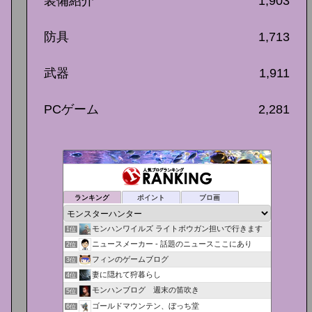
装備紹介
1,903
防具
1,713
武器
1,911
PCゲーム
2,281
ランキング
ポイント
ブロ画
モンハンワイルズ ライトボウガン担いで行きます
1位
ニュースメーカー - 話題のニュースここにあり
2位
フィンのゲームブログ
3位
妻に隠れて狩暮らし
4位
モンハンブログ 週末の笛吹き
5位
ゴールドマウンテン、ぼっち堂
6位