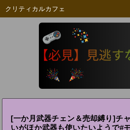
クリティカルカフェ
[一か月武器チェン＆売却縛り]チ
いがほか武器も使いたいようで#モ