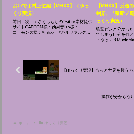
おいでよ村上位編【MHXX】（ゆっ
【MHXX】反逆
くり実況）
剣斧、「叛断ノ
っくり実況）
前回：次回：さくらもちのTwitter素材提供
サイトCAPCOM様：効果音lab様：ニコニ
強撃ビンと分かった
コ・モンズ様：#mhxx #バルファルク #
てしまう自分を何と
ダブルクロス
トゆっくりMovieMak
【ゆっくり実況】もっと世界を救うガンラ
操作が分からない
ホーム
ゆっくり実況