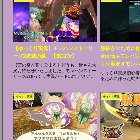
【ゆっくり実況】モンハンストーリ
息抜きのために作
ーズ2破滅の翼 【第32話】
shorts #モン
くり実況＃モン
【茜の空が蒼く染まる】どうも、皆さん大
変お待たせいたしました。モンハンストー
ゆっくり実況初心者
リーズ2ゆっくり実況パート32でございま
るために作った動画
す、遂に霊夢のレウスを狙う謎のライダー
の正体がまさかの●●●●だった…ライダー
戦に用いられてしまった霊夢達、ライダー
ゆっくり実況
ゆっくり実況
戦をなん...