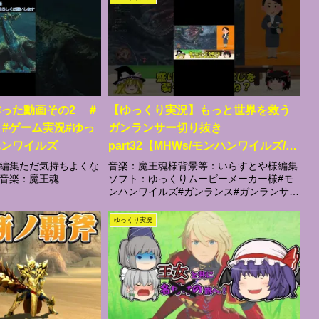
った動画その2 ＃
【ゆっくり実況】もっと世界を救う
ハン #ゲーム実況#ゆっ
ガンランサー切り抜き
ハンワイルズ
part32【MHWs/モンハンワイルズ/ガ
ンランス】
編集ただ気持ちよくな
音楽：魔王魂様背景等：いらすとや様編集
音楽：魔王魂
ソフト：ゆっくりムービーメーカー様#モ
ンハンワイルズ#ガンランス#ガンランサー
#ゆっくり実況#shorts
ゆっくり実況