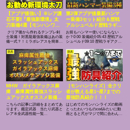
【アプデ後強い】※レア護
第2弾アプデ後最新ハンマ
石不要❗️『最強新環境』太
ー装備3セット紹介＆歴戦
刀装備4選【モンハンワイ
アルシュベルド歴戦ラギア
ルズ】【太刀装備】
クルス実戦【MHWilds:ワ
⁠ クリア後から作れるテンプレ剣
お前もハンマー使いにならない
イルズ】
士装備！対黒龍最強装備はあの装
か？0:00 装備紹介05:43 歴戦アル
備一式？！ミラボレアスを簡単に
シュベルド09:10 歴戦ラギアクル
倒せる攻略法アルバトリオン攻略
ス13:40 English build
徹底解説アイスボーンの人口が増
防具
防具
えてる理由パンパンセミ主体の奴
は大体地雷#ワイルズ#モンハン #
モンハンワイルズ#モンハ...
MHW ガイラアックス麻
［モンハンライズ］全クリ
痺 麻痺属性最強スラッシ
者が教える星1~星7までの
ュアックスオススメ装備
最強防具紹介！！！
モンハンワールド
こちらの記事に詳細をまとめてあ
はじめてのモンハンライズの動画
ります。鑑定武器 当たり武器と
とったわいつものcodみたいに動
レア８全武器性能一覧
画とると尺がマジで間に合わんモ
◆◇◆◇◆◇◆◇◆◇◆◇◆◇◆
ンハン実況者ってすげえや今日の
◇◆◇◆◇◆◇◆◇◆◇◆◇◆◇
昼ご飯はかれーメンバーシップサ
◆当たり鑑定武器の装備紹介ガイ
ブチャンネル