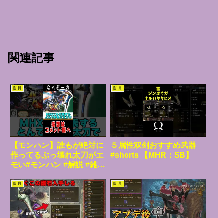
関連記事
防具
防具
【モンハン】誰もが絶対に
５属性双剣おすすめ武器
作ってるぶっ壊れ太刀がエ
#shorts 【MHR：SB】
モい#モンハン #解説 #雑学
#なべぞー
防具
防具