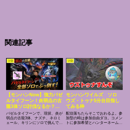
関連記事
ソロ
ソロ
【モンハンNow】強力バゼ
モンハンワイルズ ソロ
ルタイフーン！炎弱点の古
ウズ・トゥナ5分台目指し
龍3体ソロ討伐なるか？
てみる枠
【並ハンHR400】
バゼルタイフーンで、現状、炎が
配信落ちたらそこでおわるよ。参
弱点の古龍3体、ナズチ、ネロミ
加型の時は参加自由ダヨ。コメン
ェール、キリンにソロで挑んでみ
トに参加希望とハンターネーム書
ました。チャンネル登録＆グッド
いて教えてね。クエストは基本的