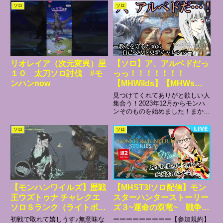
ボタン＆コメント、よろしくお願
によーしさん張るよ。わりとクイ
ソロ
ソロ
いします！製品レビューのご依頼
ックスタートするよ。普段は操虫
もお待ちしております。※ヒコボ
棍メイン チャアク少々だよ あ
ングッズ（主に妖怪）の販売開
とはおもちゃ🧸過去動画TAっ
始...
ぽ...
リオレイア（次元変異）星
【ソロ】ア、アルベドだっ
１０ 太刀ソロ討伐 #モ
っっ！！！！！！！
ンハンnow
【MHWilds】【MHWs】
【完全初見】【モンハンワ
見つけてくれてありがと欲しい人
イルズ】
集合う！2023年12月からモンハ
ンそのものを始めました！まかで
す！チャンネル登録＆高評価よろ
しくね！！Xはこちら（日常投稿
ソロ
ソロ
もしてます）⇓©CAPCOM CO.,
LTD. ALL RIGHTS RESERVE...
【モンハンワイルズ】歴戦
【MHST3/ソロ配信】モン
王ウズトゥナ チャレクエ
スターハンターストーリー
ソロＳランク（ライトボウ
ズ３~運命の双竜~ 戦争に
ガン）
チャンバラごっこしよう#4
初戦で取れて嬉しうす♪無意味な
ーーーーーーーーー【参加規約】