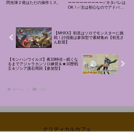
閃光弾２発はただの操作ミス。
ーーーーーーーーー✅ネタバレは
OK！✅主は初心なのでアドバイ
スめっちゃ求む☆ーーーーーーー
⚠️【要注意】⚠️ーーーーーーーー
ーーo 挨拶だと分かるコメント
は「必ず」してください。× 煽
り発言だと思うコメントは辞...
【MHXX】初見はソロでモンスターに挑
戦！討伐後は参加型で素材集め【初見さ
ん歓迎】
【モンハンワイルズ】夜10時頃～眠くな
るまでアジャラカンソロ練習＆★10歴戦
王＆ゾシア護石周回【参加型】
ホーム
ソロ
クリティカルカフェ